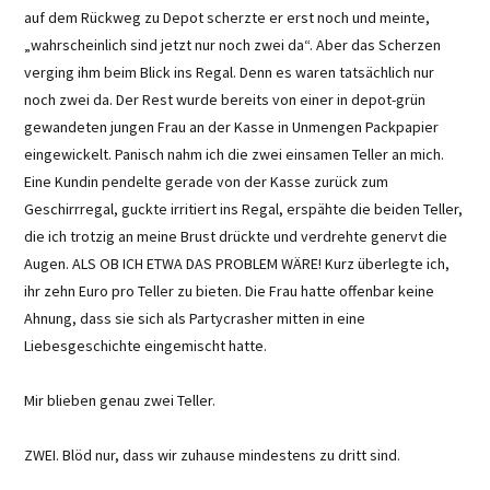
auf dem Rückweg zu Depot scherzte er erst noch und meinte,
„wahrscheinlich sind jetzt nur noch zwei da“. Aber das Scherzen
verging ihm beim Blick ins Regal. Denn es waren tatsächlich nur
noch zwei da. Der Rest wurde bereits von einer in depot-grün
gewandeten jungen Frau an der Kasse in Unmengen Packpapier
eingewickelt. Panisch nahm ich die zwei einsamen Teller an mich.
Eine Kundin pendelte gerade von der Kasse zurück zum
Geschirrregal, guckte irritiert ins Regal, erspähte die beiden Teller,
die ich trotzig an meine Brust drückte und verdrehte genervt die
Augen. ALS OB ICH ETWA DAS PROBLEM WÄRE! Kurz überlegte ich,
ihr zehn Euro pro Teller zu bieten. Die Frau hatte offenbar keine
Ahnung, dass sie sich als Partycrasher mitten in eine
Liebesgeschichte eingemischt hatte.
Mir blieben genau zwei Teller.
ZWEI. Blöd nur, dass wir zuhause mindestens zu dritt sind.