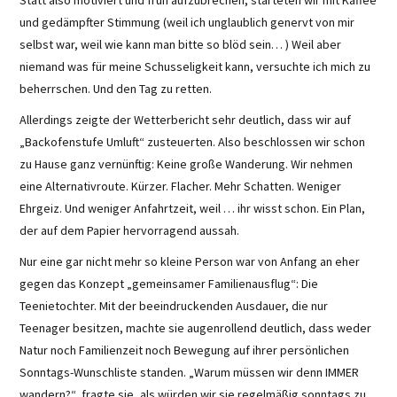
Statt also motiviert und früh aufzubrechen, starteten wir mit Kaffee
und gedämpfter Stimmung (weil ich unglaublich genervt von mir
selbst war, weil wie kann man bitte so blöd sein… ) Weil aber
niemand was für meine Schusseligkeit kann, versuchte ich mich zu
beherrschen. Und den Tag zu retten.
Allerdings zeigte der Wetterbericht sehr deutlich, dass wir auf
„Backofenstufe Umluft“ zusteuerten. Also beschlossen wir schon
zu Hause ganz vernünftig: Keine große Wanderung. Wir nehmen
eine Alternativroute. Kürzer. Flacher. Mehr Schatten. Weniger
Ehrgeiz. Und weniger Anfahrtzeit, weil … ihr wisst schon. Ein Plan,
der auf dem Papier hervorragend aussah.
Nur eine gar nicht mehr so kleine Person war von Anfang an eher
gegen das Konzept „gemeinsamer Familienausflug“: Die
Teenietochter. Mit der beeindruckenden Ausdauer, die nur
Teenager besitzen, machte sie augenrollend deutlich, dass weder
Natur noch Familienzeit noch Bewegung auf ihrer persönlichen
Sonntags-Wunschliste standen. „Warum müssen wir denn IMMER
wandern?“, fragte sie, als würden wir sie regelmäßig sonntags zu