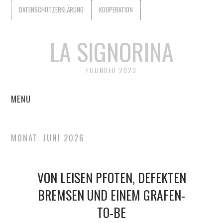
DATENSCHUTZERKLÄRUNG
KOOPERATION
LA SIGNORINA
FOUNDED 2020
MENU
START
MONAT:
JUNI 2026
KOOPERATION
VON LEISEN PFOTEN, DEFEKTEN
WER IST LA SIGNORINA?
BREMSEN UND EINEM GRAFEN-
DATENSCHUTZERKLÄRUNG
TO-BE