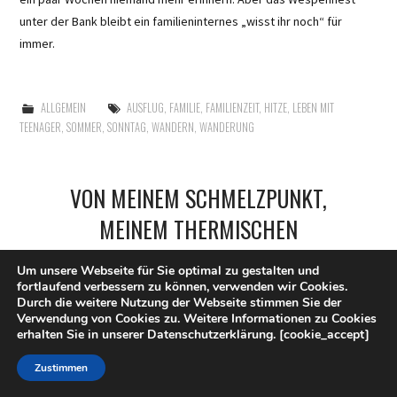
unter der Bank bleibt ein familieninternes „wisst ihr noch“ für
immer.
ALLGEMEIN
AUSFLUG
,
FAMILIE
,
FAMILIENZEIT
,
HITZE
,
LEBEN MIT
TEENAGER
,
SOMMER
,
SONNTAG
,
WANDERN
,
WANDERUNG
VON MEINEM SCHMELZPUNKT,
MEINEM THERMISCHEN
GEGENPOL UND MEINEM LEBEN
Um unsere Webseite für Sie optimal zu gestalten und
IM PIZZAOFEN
fortlaufend verbessern zu können, verwenden wir Cookies.
Durch die weitere Nutzung der Webseite stimmen Sie der
20. JUNI 2026
LASIGNORINA
Verwendung von Cookies zu. Weitere Informationen zu Cookies
erhalten Sie in unserer Datenschutzerklärung. [cookie_accept]
Zustimmen