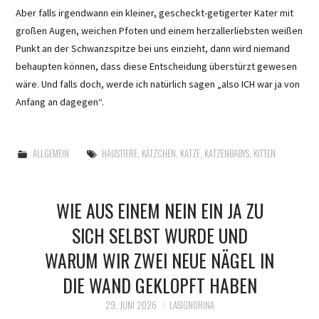
Aber falls irgendwann ein kleiner, gescheckt-getigerter Kater mit
großen Augen, weichen Pfoten und einem herzallerliebsten weißen
Punkt an der Schwanzspitze bei uns einzieht, dann wird niemand
behaupten können, dass diese Entscheidung überstürzt gewesen
wäre. Und falls doch, werde ich natürlich sagen „also ICH war ja von
Anfang an dagegen“.
ALLGEMEIN
HAUSTIERE
,
KÄTZCHEN
,
KATZE
,
KATZENBABYS
,
KITTEN
WIE AUS EINEM NEIN EIN JA ZU
SICH SELBST WURDE UND
WARUM WIR ZWEI NEUE NÄGEL IN
DIE WAND GEKLOPFT HABEN
29. JUNI 2026
LASIGNORINA