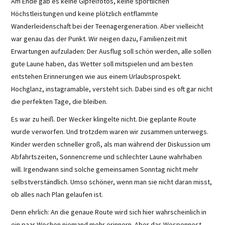
Am Ende gab es keine Gipfelfotos, keine sportlichen
Höchstleistungen und keine plötzlich entflammte
Wanderleidenschaft bei der Teenagergeneration. Aber vielleicht
war genau das der Punkt. Wir neigen dazu, Familienzeit mit
Erwartungen aufzuladen: Der Ausflug soll schön werden, alle sollen
gute Laune haben, das Wetter soll mitspielen und am besten
entstehen Erinnerungen wie aus einem Urlaubsprospekt.
Hochglanz, instagramable, versteht sich. Dabei sind es oft gar nicht
die perfekten Tage, die bleiben.
Es war zu heiß. Der Wecker klingelte nicht. Die geplante Route
wurde verworfen. Und trotzdem waren wir zusammen unterwegs.
Kinder werden schneller groß, als man während der Diskussion um
Abfahrtszeiten, Sonnencreme und schlechter Laune wahrhaben
will. Irgendwann sind solche gemeinsamen Sonntag nicht mehr
selbstverständlich. Umso schöner, wenn man sie nicht daran misst,
ob alles nach Plan gelaufen ist.
Denn ehrlich: An die genaue Route wird sich hier wahrscheinlich in
ein paar Wochen niemand mehr erinnern. Aber das Wespennest