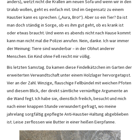
anders), wetzt nicht die Krallen am neuen Sofa und wenn wir in den
Uralub wollen, geht es einfach mit. Und im Gegensatz zu einem
Haustier kann es sprechen. („Aura, Bro!“). Aber so ein Tier? Da ist
man doch ständig in Sorge, ob es ihm gut geht, ob es krank ist
oder etwas braucht. Und wenn es abends nicht nach Hause kommt
kann man nicht mal die Polizei anrufen. Nein, danke. Ich war immer
der Meinung: Tiere sind wunderbar – in der Obhut anderer
Menschen. Ein Kind ohne Fell reicht mir völlig.
Bis letzten Samstag. Da kamen diese Findelkätzchen im Garten der
erweiterten Verwandtschaft unter einem Holzlager hervorgetapst.
Vier an der Zahl. Winzige, flauschige Fellbündel mit weichen Pfoten
und diesem Blick, der direkt sämtliche vernünftige Argumente an
die Wand fegt. Ich habe sie, dienstlich freilich, besucht und mich
nach einer knappen Stunde verwundert gefragt, wo meine
jahrelang sorgfältig gepflegte Anti-Haustier-Haltung abgeblieben
ist. Leise zerflossen wie Butter in einer heißen Eierpfanne.