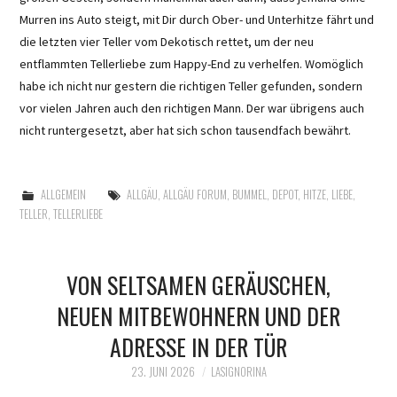
Murren ins Auto steigt, mit Dir durch Ober- und Unterhitze fährt und
die letzten vier Teller vom Dekotisch rettet, um der neu
entflammten Tellerliebe zum Happy-End zu verhelfen. Womöglich
habe ich nicht nur gestern die richtigen Teller gefunden, sondern
vor vielen Jahren auch den richtigen Mann. Der war übrigens auch
nicht runtergesetzt, aber hat sich schon tausendfach bewährt.
ALLGEMEIN
ALLGÄU
,
ALLGÄU FORUM
,
BUMMEL
,
DEPOT
,
HITZE
,
LIEBE
,
TELLER
,
TELLERLIEBE
VON SELTSAMEN GERÄUSCHEN,
NEUEN MITBEWOHNERN UND DER
ADRESSE IN DER TÜR
23. JUNI 2026
LASIGNORINA