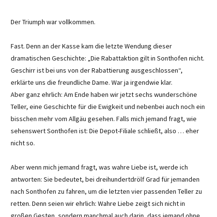
Der Triumph war vollkommen.
Fast. Denn an der Kasse kam die letzte Wendung dieser
dramatischen Geschichte: „Die Rabattaktion gilt in Sonthofen nicht.
Geschirr ist bei uns von der Rabattierung ausgeschlossen“,
erklärte uns die freundliche Dame. War ja irgendwie klar.
Aber ganz ehrlich: Am Ende haben wir jetzt sechs wunderschöne
Teller, eine Geschichte für die Ewigkeit und nebenbei auch noch ein
bisschen mehr vom Allgäu gesehen. Falls mich jemand fragt, wie
sehenswert Sonthofen ist: Die Depot-Filiale schließt, also … eher
nicht so.
Aber wenn mich jemand fragt, was wahre Liebe ist, werde ich
antworten: Sie bedeutet, bei dreihundertdrölf Grad für jemanden
nach Sonthofen zu fahren, um die letzten vier passenden Teller zu
retten. Denn seien wir ehrlich: Wahre Liebe zeigt sich nicht in
großen Gesten, sondern manchmal auch darin, dass jemand ohne