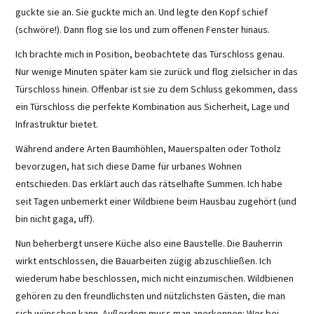
guckte sie an. Sie guckte mich an. Und legte den Kopf schief
(schwöre!). Dann flog sie los und zum offenen Fenster hinaus.
Ich brachte mich in Position, beobachtete das Türschloss genau.
Nur wenige Minuten später kam sie zurück und flog zielsicher in das
Türschloss hinein. Offenbar ist sie zu dem Schluss gekommen, dass
ein Türschloss die perfekte Kombination aus Sicherheit, Lage und
Infrastruktur bietet.
Während andere Arten Baumhöhlen, Mauerspalten oder Totholz
bevorzugen, hat sich diese Dame für urbanes Wohnen
entschieden. Das erklärt auch das rätselhafte Summen. Ich habe
seit Tagen unbemerkt einer Wildbiene beim Hausbau zugehört (und
bin nicht gaga, uff).
Nun beherbergt unsere Küche also eine Baustelle. Die Bauherrin
wirkt entschlossen, die Bauarbeiten zügig abzuschließen. Ich
wiederum habe beschlossen, mich nicht einzumischen. Wildbienen
gehören zu den freundlichsten und nützlichsten Gästen, die man
sich wünschen kann. Außerdem muss man anerkennen: Wer bei