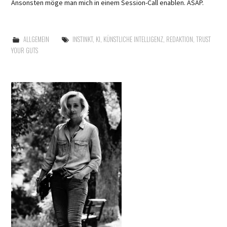
Ansonsten möge man mich in einem Session-Call enablen. ASAP.
ALLGEMEIN
INSTINKT
,
KI
,
KÜNSTLICHE INTELLIGENZ
,
REDAKTION
,
TRUST
YOUR GUTS