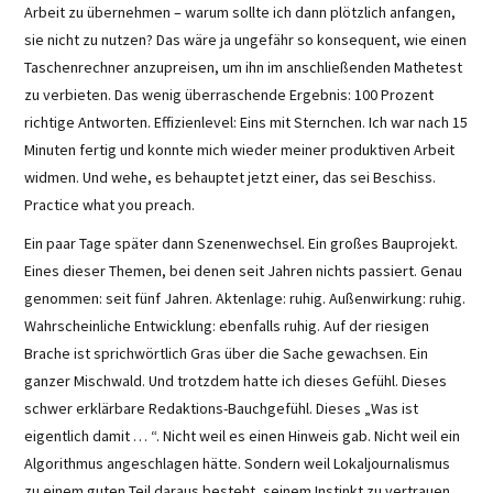
Arbeit zu übernehmen – warum sollte ich dann plötzlich anfangen,
sie nicht zu nutzen? Das wäre ja ungefähr so konsequent, wie einen
Taschenrechner anzupreisen, um ihn im anschließenden Mathetest
zu verbieten. Das wenig überraschende Ergebnis: 100 Prozent
richtige Antworten. Effizienlevel: Eins mit Sternchen. Ich war nach 15
Minuten fertig und konnte mich wieder meiner produktiven Arbeit
widmen. Und wehe, es behauptet jetzt einer, das sei Beschiss.
Practice what you preach.
Ein paar Tage später dann Szenenwechsel. Ein großes Bauprojekt.
Eines dieser Themen, bei denen seit Jahren nichts passiert. Genau
genommen: seit fünf Jahren. Aktenlage: ruhig. Außenwirkung: ruhig.
Wahrscheinliche Entwicklung: ebenfalls ruhig. Auf der riesigen
Brache ist sprichwörtlich Gras über die Sache gewachsen. Ein
ganzer Mischwald. Und trotzdem hatte ich dieses Gefühl. Dieses
schwer erklärbare Redaktions-Bauchgefühl. Dieses „Was ist
eigentlich damit … “. Nicht weil es einen Hinweis gab. Nicht weil ein
Algorithmus angeschlagen hätte. Sondern weil Lokaljournalismus
zu einem guten Teil daraus besteht, seinem Instinkt zu vertrauen