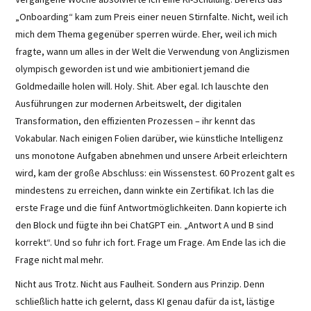
„Onboarding“ kam zum Preis einer neuen Stirnfalte. Nicht, weil ich
mich dem Thema gegenüber sperren würde. Eher, weil ich mich
fragte, wann um alles in der Welt die Verwendung von Anglizismen
olympisch geworden ist und wie ambitioniert jemand die
Goldmedaille holen will. Holy. Shit. Aber egal. Ich lauschte den
Ausführungen zur modernen Arbeitswelt, der digitalen
Transformation, den effizienten Prozessen – ihr kennt das
Vokabular. Nach einigen Folien darüber, wie künstliche Intelligenz
uns monotone Aufgaben abnehmen und unsere Arbeit erleichtern
wird, kam der große Abschluss: ein Wissenstest. 60 Prozent galt es
mindestens zu erreichen, dann winkte ein Zertifikat. Ich las die
erste Frage und die fünf Antwortmöglichkeiten. Dann kopierte ich
den Block und fügte ihn bei ChatGPT ein. „Antwort A und B sind
korrekt“. Und so fuhr ich fort. Frage um Frage. Am Ende las ich die
Frage nicht mal mehr.
Nicht aus Trotz. Nicht aus Faulheit. Sondern aus Prinzip. Denn
schließlich hatte ich gelernt, dass KI genau dafür da ist, lästige