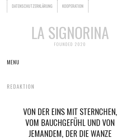
DATENSCHUTZERKLÄRUNG
KOOPERATION
LA SIGNORINA
FOUNDED 2020
MENU
START
REDAKTION
KOOPERATION
VON DER EINS MIT STERNCHEN,
WER IST LA SIGNORINA?
VOM BAUCHGEFÜHL UND VON
DATENSCHUTZERKLÄRUNG
JEMANDEM, DER DIE WANZE