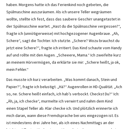
haben. Morgens hatte ich das Ferienkind noch gebeten, die
Spülmaschine auszuräumen. Als ich unsere Teller wegräumen
wollte, stellte ich fest, dass das saubere Geschirr unangetastet in
der Spülmaschine wartet. „Hast du die Spülmaschine vergessen?“,
fragte ich (unnötigerweise) mit hochgezogener Augenbraue. „Ah,
Schere“, sagt die Tochter. Ich stutzte. „Schere? Wozu brauchst du
jetzt eine Schere?“, fragte ich irritiert. Das Kind schaute vom Handy
auf und rollte mit den Augen. „Scheeere, Mama.“ Ich zweifelte kurz
an meinem Hörvermögen, da erklärte sie mir: „Schere heißt, ja ok,
mein Fehler.“
Das musste ich kurz verarbeiten. „Was kommt danach, Stein und
Papier?“, fragte ich belustigt. „Hä?“ Augenrollen in HD-Qualität. „Ach
so, ne. Schere heißt einfach, ich hab’s verbockt. Checkst Du?“ Ich:
„Äh, ja, ich checke“, murmelte ich verwirrt und nahm dem Kind
einen Stapel Teller ab. Klar checke ich. Und plötzlich erinnerte ich
mich daran, wann diese Fremdsprache bei uns eingezogen ist. Es
ist mindestens drei Jahre her, als ich eines Nachmittags an der