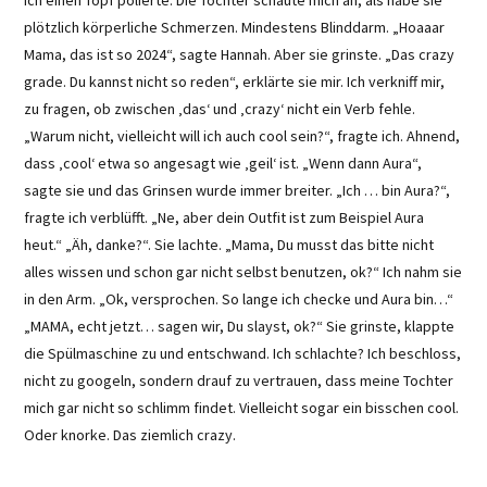
plötzlich körperliche Schmerzen. Mindestens Blinddarm. „Hoaaar
Mama, das ist so 2024“, sagte Hannah. Aber sie grinste. „Das crazy
grade. Du kannst nicht so reden“, erklärte sie mir. Ich verkniff mir,
zu fragen, ob zwischen ‚das‘ und ‚crazy‘ nicht ein Verb fehle.
„Warum nicht, vielleicht will ich auch cool sein?“, fragte ich. Ahnend,
dass ‚cool‘ etwa so angesagt wie ‚geil‘ ist. „Wenn dann Aura“,
sagte sie und das Grinsen wurde immer breiter. „Ich … bin Aura?“,
fragte ich verblüfft. „Ne, aber dein Outfit ist zum Beispiel Aura
heut.“ „Äh, danke?“. Sie lachte. „Mama, Du musst das bitte nicht
alles wissen und schon gar nicht selbst benutzen, ok?“ Ich nahm sie
in den Arm. „Ok, versprochen. So lange ich checke und Aura bin…“
„MAMA, echt jetzt… sagen wir, Du slayst, ok?“ Sie grinste, klappte
die Spülmaschine zu und entschwand. Ich schlachte? Ich beschloss,
nicht zu googeln, sondern drauf zu vertrauen, dass meine Tochter
mich gar nicht so schlimm findet. Vielleicht sogar ein bisschen cool.
Oder knorke. Das ziemlich crazy.