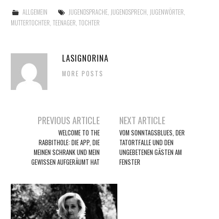
ALLGEMEIN
JUGENDSPRACHE
,
JUGENDSPRECH
,
JUGENWÖRTER
,
MUTTERTOCHTER
,
TEENAGER
,
TOCHTER
LASIGNORINA
MORE POSTS
Artikel-
PREVIOUS ARTICLE
NEXT ARTICLE
Navigation
WELCOME TO THE
VOM SONNTAGSBLUES, DER
RABBITHOLE: DIE APP, DIE
TATORTFALLE UND DEN
MEINEN SCHRANK UND MEIN
UNGEBETENEN GÄSTEN AM
GEWISSEN AUFGERÄUMT HAT
FENSTER