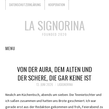
DATENSCHUTZERKLÄRUNG
KOOPERATION
LA SIGNORINA
FOUNDED 2020
MENU
START
VON DER AURA, DEM ALTEN UND
KOOPERATION
DER SCHERE, DIE GAR KEINE IST
WER IST LA SIGNORINA?
13. JUNI 2026
LASIGNORINA
Neulich am Küchentisch, abends um sieben. Die Teenietochter und
DATENSCHUTZERKLÄRUNG
ich saßen zusammen und hatten uns Brote geschmiert. Ich war
gerade erst aus der Redaktion gekommen und froh, Feierabend zu