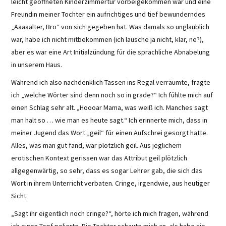
leicht geöffneten Kinderzimmertür vorbeigekommen war und eine
Freundin meiner Tochter ein aufrichtiges und tief bewunderndes
„Aaaaalter, Bro“ von sich gegeben hat. Was damals so unglaublich
war, habe ich nicht mitbekommen (ich lausche ja nicht, klar, ne?),
aber es war eine Art Initialzündung für die sprachliche Abnabelung
in unserem Haus.
Während ich also nachdenklich Tassen ins Regal verräumte, fragte
ich „welche Wörter sind denn noch so in grade?“ Ich fühlte mich auf
einen Schlag sehr alt. „Hoooar Mama, was weiß ich. Manches sagt
man halt so … wie man es heute sagt.“ Ich erinnerte mich, dass in
meiner Jugend das Wort „geil“ für einen Aufschrei gesorgt hatte.
Alles, was man gut fand, war plötzlich geil. Aus jeglichem
erotischen Kontext gerissen war das Attribut geil plötzlich
allgegenwärtig, so sehr, dass es sogar Lehrer gab, die sich das
Wort in ihrem Unterricht verbaten. Cringe, irgendwie, aus heutiger
Sicht.
„Sagt ihr eigentlich noch cringe?“, hörte ich mich fragen, während
ich einen Topf polierte. Die Tochter schaute mich an, als habe sie