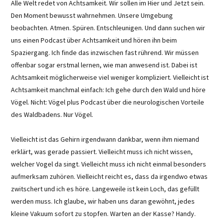
Alle Welt redet von Achtsamkeit. Wir sollen im Hier und Jetzt sein.
Den Moment bewusst wahrnehmen. Unsere Umgebung
beobachten. Atmen. Spüren. Entschleunigen. Und dann suchen wir
uns einen Podcast über Achtsamkeit und hören ihn beim
Spaziergang. Ich finde das inzwischen fast rührend. Wir müssen
offenbar sogar erstmal lernen, wie man anwesend ist. Dabei ist
Achtsamkeit möglicherweise viel weniger kompliziert. Vielleicht ist
Achtsamkeit manchmal einfach: Ich gehe durch den Wald und höre
Vögel. Nicht: Vögel plus Podcast über die neurologischen Vorteile
des Waldbadens. Nur Vögel.
Vielleicht ist das Gehirn irgendwann dankbar, wenn ihm niemand
erklärt, was gerade passiert. Vielleicht muss ich nicht wissen,
welcher Vogel da singt. Vielleicht muss ich nicht einmal besonders
aufmerksam zuhören. Vielleicht reicht es, dass da irgendwo etwas
zwitschert und ich es höre. Langeweile ist kein Loch, das gefüllt
werden muss. Ich glaube, wir haben uns daran gewöhnt, jedes
kleine Vakuum sofort zu stopfen. Warten an der Kasse? Handy.