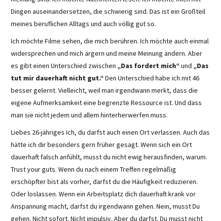
Dingen auseinandersetzen, die schwierig sind. Das ist ein Großteil
meines beruflichen Alltags und auch völlig gut so.
Ich möchte Filme sehen, die mich berühren. Ich möchte auch einmal
widersprechen und mich ärgern und meine Meinung ändern. Aber
es gibt einen Unterschied zwischen
„Das fordert mich“
und
„Das
tut mir dauerhaft nicht gut.“
Den Unterschied habe ich mit 46
besser gelernt. Vielleicht, weil man irgendwann merkt, dass die
eigene Aufmerksamkeit eine begrenzte Ressource ist. Und dass
man sie nicht jedem und allem hinterherwerfen muss.
Liebes 26-jähriges Ich, du darfst auch einen Ort verlassen. Auch das
hätte ich dir besonders gern früher gesagt. Wenn sich ein Ort
dauerhaft falsch anfühlt, musst du nicht ewig herausfinden, warum.
Trust your guts. Wenn du nach einem Treffen regelmäßig
erschöpfter bist als vorher, darfst du die Häufigkeit reduzieren.
Oder loslassen. Wenn ein Arbeitsplatz dich dauerhaft krank vor
Anspannung macht, darfst du irgendwann gehen. Nein, musst Du
gehen. Nicht sofort. Nicht impulsiv. Aber du darfst. Du musst nicht