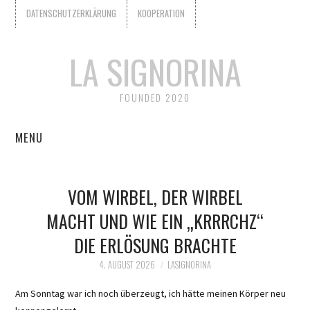
DATENSCHUTZERKLÄRUNG
KOOPERATION
LA SIGNORINA
FOUNDED 2020
MENU
START
VOM WIRBEL, DER WIRBEL
KOOPERATION
MACHT UND WIE EIN „KRRRCHZ“
DIE ERLÖSUNG BRACHTE
WER IST LA SIGNORINA?
4. AUGUST 2026
LASIGNORINA
DATENSCHUTZERKLÄRUNG
Am Sonntag war ich noch überzeugt, ich hätte meinen Körper neu