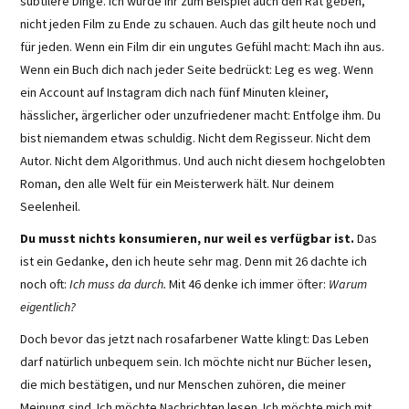
subtilere Dinge. Ich würde ihr zum Beispiel auch den Rat geben,
nicht jeden Film zu Ende zu schauen. Auch das gilt heute noch und
für jeden. Wenn ein Film dir ein ungutes Gefühl macht: Mach ihn aus.
Wenn ein Buch dich nach jeder Seite bedrückt: Leg es weg. Wenn
ein Account auf Instagram dich nach fünf Minuten kleiner,
hässlicher, ärgerlicher oder unzufriedener macht: Entfolge ihm. Du
bist niemandem etwas schuldig. Nicht dem Regisseur. Nicht dem
Autor. Nicht dem Algorithmus. Und auch nicht diesem hochgelobten
Roman, den alle Welt für ein Meisterwerk hält. Nur deinem
Seelenheil.
Du musst nichts konsumieren, nur weil es verfügbar ist.
Das
ist ein Gedanke, den ich heute sehr mag. Denn mit 26 dachte ich
noch oft:
Ich muss da durch.
Mit 46 denke ich immer öfter:
Warum
eigentlich?
Doch bevor das jetzt nach rosafarbener Watte klingt: Das Leben
darf natürlich unbequem sein. Ich möchte nicht nur Bücher lesen,
die mich bestätigen, und nur Menschen zuhören, die meiner
Meinung sind. Ich möchte Nachrichten lesen. Ich möchte mich mit