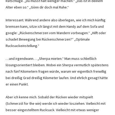
Ratschläge. „Du musst halt weniger machen.“ „Das ist in deinem
Alter eben so.“ „Gönn dir doch mal Ruhe.“
Interessant. Während andere also überlegen, wie ich mich künftig
bremsen kann, sitze ich längst mit dem Handy auf dem Sofa und
google: „Rückenschmerzen vom Wandern vorbeugen.“ „Hilft oder
schadet Bewegung bei Rückenschmerzen?“ „Optimale
Rucksackeinstellung.“
…und irgendwann… „Sherpa mieten.“ Man muss schließlich
lösungsorientiert bleiben. Wobei ein Sherpa vermutlich spätestens
nach fünf Kilometern fragen würde, warum wir eigentlich freiwillig
bei dreißig Grad dreißig Kilometer laufen. Und ehrlich gesagt hätte
er einen Punkt.
Aber ich kenne mich. Sobald der Rücken wieder mitspielt
(Schmerzöl for the win) werde ich wieder losziehen. Vielleicht mit
besser eingestelltem Rucksack. Vielleicht mit etwas weniger