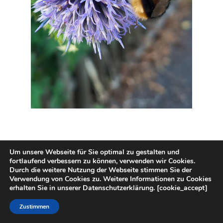
Für Gedanken, die nicht bestellt wurden. Für Erinnerungen. Für
Um unsere Webseite für Sie optimal zu gestalten und
Ideen. Für völlig sinnlosen Blödsinn. Für gar nichts. Mein Hirn
fortlaufend verbessern zu können, verwenden wir Cookies.
Durch die weitere Nutzung der Webseite stimmen Sie der
defragmentiert, reinigt sich, wenn ich einfach nur da sitze. Und
Verwendung von Cookies zu. Weitere Informationen zu Cookies
atme. Und vielleicht entstehen genau dort manchmal die besten
erhalten Sie in unserer Datenschutzerklärung. [cookie_accept]
Gedanken. Nicht, wenn man sich hinsetzt und sagt: So. Jetzt denke
Zustimmen
ich über mein Leben nach. Sondern beim Blick aus dem Fenster.
Beim Duschen. Beim Warten. Beim ziellosen Herumliegen. Beim