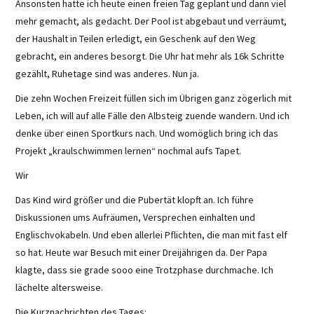
Ansonsten hatte ich heute einen freien Tag geplant und dann viel
mehr gemacht, als gedacht. Der Pool ist abgebaut und verräumt,
der Haushalt in Teilen erledigt, ein Geschenk auf den Weg
gebracht, ein anderes besorgt. Die Uhr hat mehr als 16k Schritte
gezählt, Ruhetage sind was anderes. Nun ja.
Die zehn Wochen Freizeit füllen sich im Übrigen ganz zögerlich mit
Leben, ich will auf alle Fälle den Albsteig zuende wandern. Und ich
denke über einen Sportkurs nach. Und womöglich bring ich das
Projekt „kraulschwimmen lernen“ nochmal aufs Tapet.
Wir
Das Kind wird größer und die Pubertät klopft an. Ich führe
Diskussionen ums Aufräumen, Versprechen einhalten und
Englischvokabeln. Und eben allerlei Pflichten, die man mit fast elf
so hat. Heute war Besuch mit einer Dreijährigen da. Der Papa
klagte, dass sie grade sooo eine Trotzphase durchmache. Ich
lächelte altersweise.
Die Kurznachrichten des Tages: