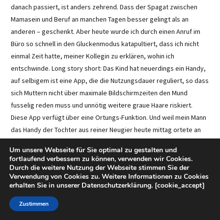
danach passiert, ist anders zehrend. Dass der Spagat zwischen
Mamasein und Beruf an manchen Tagen besser gelingt als an
anderen – geschenkt. Aber heute wurde ich durch einen Anruf im
Büro so schnell in den Gluckenmodus katapultiert, dass ich nicht
einmal Zeit hatte, meiner Kollegin zu erklären, wohin ich
entschwinde. Long story short: Das Kind hat neuerdings ein Handy,
auf selbigem ist eine App, die die Nutzungsdauer reguliert, so dass
sich Muttern nicht über maximale Bildschirmzeiten den Mund
fusselig reden muss und unnötig weitere graue Haare riskiert.
Diese App verfügt über eine Ortungs-Funktion. Und weil mein Mann
das Handy der Tochter aus reiner Neugier heute mittag ortete an
einem Ort, wo es seit heute morgen um halb neun definitiv nicht
Um unsere Webseite für Sie optimal zu gestalten und
mehr sein sollte (nämlich an einer Bushaltestelle), machte ich mich
fortlaufend verbessern zu können, verwenden wir Cookies.
dort leicht panisch auf die Suche nach einem roten Rucksack,
Durch die weitere Nutzung der Webseite stimmen Sie der
Verwendung von Cookies zu. Weitere Informationen zu Cookies
einem verlorenen Kind oder einem aus dem roten Rucksack
erhalten Sie in unserer Datenschutzerklärung. [cookie_accept]
gefallenen Handy. Ich fand – nichts davon. Allerdings weiß man als
Redakteurin auch, wie hartnäckige Recherche funktioniert und nur
Zustimmen
fünf (!) Telefonate später hatte ich mein leicht verstörtes Kind am