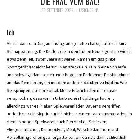
DIE FRAU VOM BAU!
23. SEPTEMBER 2023
LASIGNORINA
Ich
Als ich das rosa Ding auf Instagram gesehen habe, hatte ich kurz
Schnappatmung. Die Kinder, die in den frühen Neunzigern so wie ich
etwa zehn, elf, zwölf Jahre alt waren, kamen um das pinke
Sportgerät gar nicht herum: Man steckt ein Bein in eine Schlaufe
und schwingt damit eine runde Kugel am Ende einer Plastikschnur
um das Bein herum, um mit dem anderen darüber zu hüpfen. Wie
Seilspringen, nur horizontal. Meine Eltern hatten mir damals
versprochen, dass wir im Urlaub so ein Hüpfdings kaufen,
allerdings war es in allen Spielwarenläden Bayerns vergriffen.
Jeder hatte ein Skip-it, nur ich nicht. In einem Tante-Emma-Laden, in
dem es neben Spielwaren auch Bierdeckel, Schürzen,
Fliegenklatschen, Kakaopulver, Mehl, Wäscheklammern und
Porzellanfigürchen gab, ergatterten wir damals dann schließlich