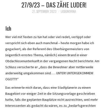
27/9/23 – DAS ZÄHE LUDER!
27. SEPTEMBER 2023
LASIGNORINA
Ich
Wer viel mit Texten zu tun hat oder viel redet, vertippt oder
verspricht sich eben auch manchmal – heute morgen habe ich
gegackert, als der Referent des Oberbürgermeisters von
(eigentlich ernstes Thema, nämlich:) einem Brand in einer
Obdachlosenunterkunft in der vergangenen Nacht berichtete. Am
Schluss versicherte er „dass die Bewohner aber mittlerweile
anderweitig umgekommen sind. … UNTER! UNTERGEKOMMEN!
OGOTT!!“
Das erinnerte mich daran, dass eine Stadtplanerin zu einem
Baugebiet vor einiger Zeit in die Sitzungsvorlage geschrieben
hatte, falls die geplanten Bauplätze nicht ausreichten, weil mehr
Interessenten als gedacht da wären, es zu „bedarfsgerechten