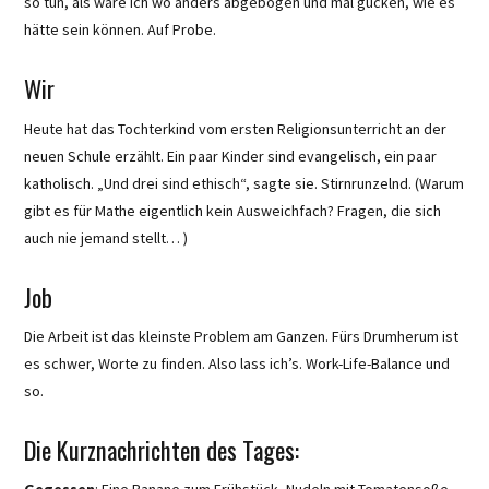
so tun, als wäre ich wo anders abgebogen und mal gucken, wie es
hätte sein können. Auf Probe.
Wir
Heute hat das Tochterkind vom ersten Religionsunterricht an der
neuen Schule erzählt. Ein paar Kinder sind evangelisch, ein paar
katholisch. „Und drei sind ethisch“, sagte sie. Stirnrunzelnd. (Warum
gibt es für Mathe eigentlich kein Ausweichfach? Fragen, die sich
auch nie jemand stellt… )
Job
Die Arbeit ist das kleinste Problem am Ganzen. Fürs Drumherum ist
es schwer, Worte zu finden. Also lass ich’s. Work-Life-Balance und
so.
Die Kurznachrichten des Tages:
Gegessen
: Eine Banane zum Frühstück, Nudeln mit Tomatensoße