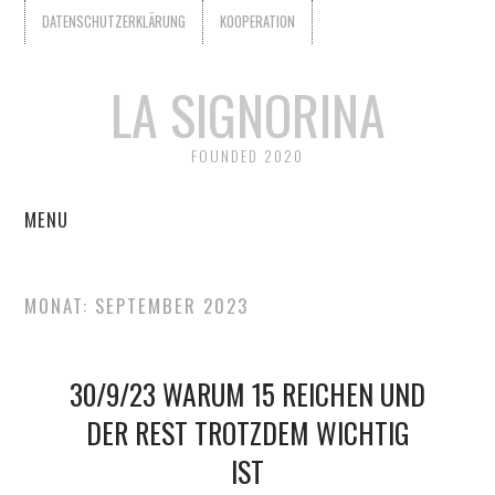
DATENSCHUTZERKLÄRUNG
KOOPERATION
LA SIGNORINA
FOUNDED 2020
MENU
START
MONAT:
SEPTEMBER 2023
KOOPERATION
30/9/23 WARUM 15 REICHEN UND
WER IST LA SIGNORINA?
DER REST TROTZDEM WICHTIG
DATENSCHUTZERKLÄRUNG
IST