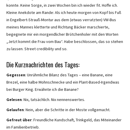
konnte. Keine Sorge, in zwei Wochen bin ich wieder fit. Hoffe ich.
Kleine Anekdote am Rande: Als ich heute morgen von Kopf bis Fuß
in Engelbert-Strauß-Montur aus dem (etwas verratzten) VW-Bus
meines Mannes kletterte und Richtung Bäcker marschierte,
begegnete mir ein morgendlicher Brötchenholer mit den Worten
„Jetzt kommt die Frau vom Bau“. Habe beschlossen, das so stehen
zu lassen. Street credibility und so.
Die Kurznachrichten des Tages:
Gegessen
: Unrühmliche Bilanz des Tages – eine Banane, eine
Brezel, eine halbe Mohnschnecke und ein Plant-Based-Irgendwas
bei Burger King. Erwähnte ich die Banane?
Gelesen
: Nix, tatsächlich. Nix nennenswertes.
Gelaufen
: Nein, aber die Schritte in der Moste vollgemacht.
Gefreut über
: Freundliche Kundschaft, Trinkgeld, das Miteinander
im Familienbetrieb.