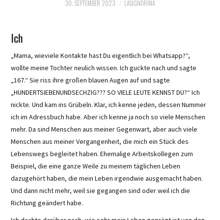
30. SEPTEMBER 2023
LASIGNORINA
Ich
„Mama, wieviele Kontakte hast Du eigentlich bei Whatsapp?“,
wollte meine Tochter neulich wissen. Ich guckte nach und sagte
„167.“ Sie riss ihre großen blauen Augen auf und sagte
„HUNDERTSIEBENUNDSECHZIG??? SO VIELE LEUTE KENNST DU?“ Ich
nickte. Und kam ins Grübeln. Klar, ich kenne jeden, dessen Nummer
ich im Adressbuch habe. Aber ich kenne ja noch so viele Menschen
mehr. Da sind Menschen aus meiner Gegenwart, aber auch viele
Menschen aus meiner Vergangenheit, die mich ein Stück des
Lebenswegs begleitet haben. Ehemalige Arbeitskollegen zum
Beispiel, die eine ganze Weile zu meinem täglichen Leben
dazugehört haben, die mein Leben irgendwie ausgemacht haben.
Und dann nicht mehr, weil sie gegangen sind oder weil ich die
Richtung geändert habe.
Ich dachte darüber nach, wie sehr mein Leben geprägt ist von den