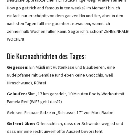
How go get rich and famous in ten weeks? Im Moment bin ich
einfach nur erschöpft von dem ganzen Hin und Her, aber in den
nächsten Tagen fällt mir garantiert etwas ein, womit ich
zehneinhalb Wochen füllen kann. Sagte ich’s schon? ZEHNEINHALB!
WOCHEN!
Die Kurznachrichten des Tages:
Gegessen:
Ein Müsli mit Hüttenkäse und Blaubeeren, eine
Nudelpfanne mit Gemüse (und eben keine Gnocchis, weil
Hirnschwund), Rührei
Gelaufen:
5km, 17 km geradelt, 10 Minuten Booty-Workout mit
Pamela Reif (WIE? geht das??)
Gelesen: Ein paar Sätze in „Schlüssel 17“ von Marc Raabe
Gefreut über:
Offensichtlich, dass der Schwindel weg ist und
dass mir eine recht unverhoffte Auszeit bevorsteht