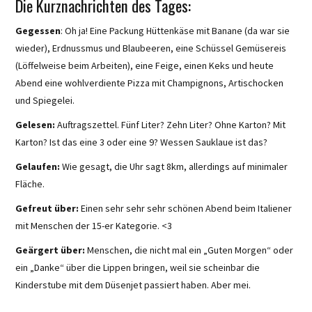
Die Kurznachrichten des Tages:
Gegessen
: Oh ja! Eine Packung Hüttenkäse mit Banane (da war sie
wieder), Erdnussmus und Blaubeeren, eine Schüssel Gemüsereis
(Löffelweise beim Arbeiten), eine Feige, einen Keks und heute
Abend eine wohlverdiente Pizza mit Champignons, Artischocken
und Spiegelei.
Gelesen:
Auftragszettel. Fünf Liter? Zehn Liter? Ohne Karton? Mit
Karton? Ist das eine 3 oder eine 9? Wessen Sauklaue ist das?
Gelaufen:
Wie gesagt, die Uhr sagt 8km, allerdings auf minimaler
Fläche.
Gefreut über:
Einen sehr sehr sehr schönen Abend beim Italiener
mit Menschen der 15-er Kategorie. <3
Geärgert über:
Menschen, die nicht mal ein „Guten Morgen“ oder
ein „Danke“ über die Lippen bringen, weil sie scheinbar die
Kinderstube mit dem Düsenjet passiert haben. Aber mei.