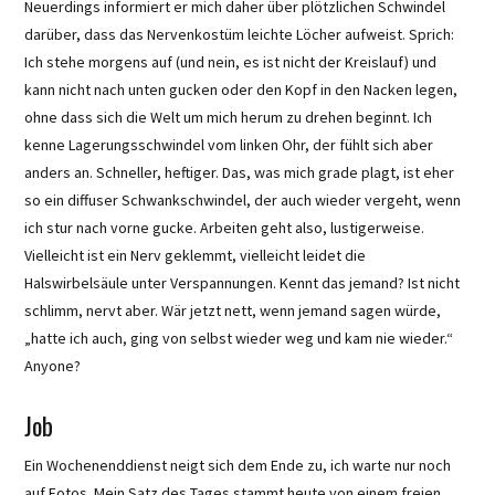
Neuerdings informiert er mich daher über plötzlichen Schwindel
darüber, dass das Nervenkostüm leichte Löcher aufweist. Sprich:
Ich stehe morgens auf (und nein, es ist nicht der Kreislauf) und
kann nicht nach unten gucken oder den Kopf in den Nacken legen,
ohne dass sich die Welt um mich herum zu drehen beginnt. Ich
kenne Lagerungsschwindel vom linken Ohr, der fühlt sich aber
anders an. Schneller, heftiger. Das, was mich grade plagt, ist eher
so ein diffuser Schwankschwindel, der auch wieder vergeht, wenn
ich stur nach vorne gucke. Arbeiten geht also, lustigerweise.
Vielleicht ist ein Nerv geklemmt, vielleicht leidet die
Halswirbelsäule unter Verspannungen. Kennt das jemand? Ist nicht
schlimm, nervt aber. Wär jetzt nett, wenn jemand sagen würde,
„hatte ich auch, ging von selbst wieder weg und kam nie wieder.“
Anyone?
Job
Ein Wochenenddienst neigt sich dem Ende zu, ich warte nur noch
auf Fotos. Mein Satz des Tages stammt heute von einem freien