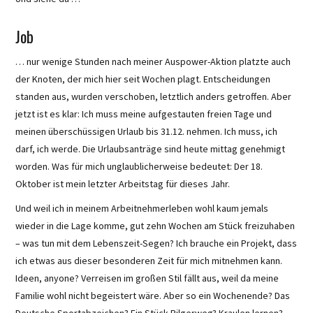
Job
… nur wenige Stunden nach meiner Auspower-Aktion platzte auch
der Knoten, der mich hier seit Wochen plagt. Entscheidungen
standen aus, wurden verschoben, letztlich anders getroffen. Aber
jetzt ist es klar: Ich muss meine aufgestauten freien Tage und
meinen überschüssigen Urlaub bis 31.12. nehmen. Ich muss, ich
darf, ich werde. Die Urlaubsanträge sind heute mittag genehmigt
worden. Was für mich unglaublicherweise bedeutet: Der 18.
Oktober ist mein letzter Arbeitstag für dieses Jahr.
Und weil ich in meinem Arbeitnehmerleben wohl kaum jemals
wieder in die Lage komme, gut zehn Wochen am Stück freizuhaben
– was tun mit dem Lebenszeit-Segen? Ich brauche ein Projekt, dass
ich etwas aus dieser besonderen Zeit für mich mitnehmen kann.
Ideen, anyone? Verreisen im großen Stil fällt aus, weil da meine
Familie wohl nicht begeistert wäre. Aber so ein Wochenende? Das
Deutsche Sportabzeichen? Ein Stück Pilgerweg? Kraulen lernen?