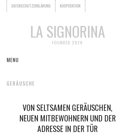
DATENSCHUTZERKLÄRUNG
KOOPERATION
LA SIGNORINA
FOUNDED 2020
MENU
START
GERÄUSCHE
KOOPERATION
VON SELTSAMEN GERÄUSCHEN,
WER IST LA SIGNORINA?
NEUEN MITBEWOHNERN UND DER
DATENSCHUTZERKLÄRUNG
ADRESSE IN DER TÜR