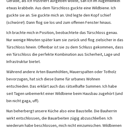
Gerade, als ich frustriert aufgeben wollte, sah ich im Augenwinkel
etwas krabbeln. Aus dem Türschloss guckte eine Wildbiene. Ich
guckte sie an. Sie guckte mich an. Und legte den Kopf schief
(schwöre!). Dann flog sie los und zum offenen Fenster hinaus.
Ich brachte mich in Position, beobachtete das Türschloss genau.
Nur wenige Minuten später kam sie zurück und flog zielsicher in das
Türschloss hinein. Offenbar ist sie zu dem Schluss gekommen, dass
ein Türschloss die perfekte Kombination aus Sicherheit, Lage und
Infrastruktur bietet.
Während andere Arten Baumhöhlen, Mauerspalten oder Totholz
bevorzugen, hat sich diese Dame für urbanes Wohnen
entschieden. Das erklärt auch das rätselhafte Summen. Ich habe
seit Tagen unbemerkt einer Wildbiene beim Hausbau zugehört (und
bin nicht gaga, uff).
Nun beherbergt unsere Küche also eine Baustelle. Die Bauherrin
wirkt entschlossen, die Bauarbeiten zügig abzuschließen. Ich
wiederum habe beschlossen, mich nicht einzumischen. Wildbienen