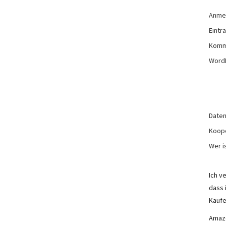
Anme
Eintr
Komm
Word
Daten
Koop
Wer is
Ich v
dass 
Käufe
Amazo