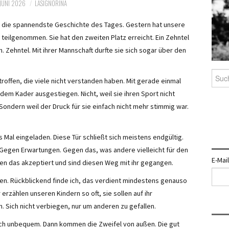
JUNI 2026
LASIGNORINA
ht die spannendste Geschichte des Tages. Gestern hat unsere
eilgenommen. Sie hat den zweiten Platz erreicht. Ein Zehntel
. Zehntel. Mit ihrer Mannschaft durfte sie sich sogar über den
Such
roffen, die viele nicht verstanden haben. Mit gerade einmal
nach:
dem Kader ausgestiegen. Nicht, weil sie ihren Sport nicht
 Sondern weil der Druck für sie einfach nicht mehr stimmig war.
s Mal eingeladen. Diese Tür schließt sich meistens endgültig.
. Gegen Erwartungen. Gegen das, was andere vielleicht für den
E-Mai
en das akzeptiert und sind diesen Weg mit ihr gegangen.
ben. Rückblickend finde ich, das verdient mindestens genauso
erzählen unseren Kindern so oft, sie sollen auf ihr
 Sich nicht verbiegen, nur um anderen zu gefallen.
lich unbequem. Dann kommen die Zweifel von außen. Die gut