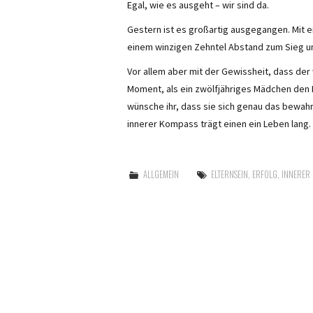
Egal, wie es ausgeht – wir sind da.
Gestern ist es großartig ausgegangen. Mit ei
einem winzigen Zehntel Abstand zum Sieg un
Vor allem aber mit der Gewissheit, dass der 
Moment, als ein zwölfjähriges Mädchen den 
wünsche ihr, dass sie sich genau das bewahrt
innerer Kompass trägt einen ein Leben lang.
ALLGEMEIN
ELTERNSEIN
,
ERFOLG
,
INNERER