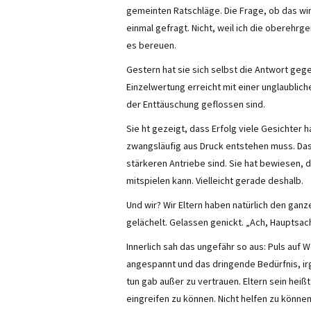
gemeinten Ratschläge. Die Frage, ob das wirkl
einmal gefragt. Nicht, weil ich die oberehrg
es bereuen.
Gestern hat sie sich selbst die Antwort gege
Einzelwertung erreicht mit einer unglaublic
der Enttäuschung geflossen sind.
Sie ht gezeigt, dass Erfolg viele Gesichter
zwangsläufig aus Druck entstehen muss. Da
stärkeren Antriebe sind. Sie hat bewiesen
mitspielen kann. Vielleicht gerade deshalb.
Und wir? Wir Eltern haben natürlich den ganz
gelächelt. Gelassen genickt. „Ach, Hauptsac
Innerlich sah das ungefähr so aus: Puls auf
angespannt und das dringende Bedürfnis, ir
tun gab außer zu vertrauen. Eltern sein hei
eingreifen zu können. Nicht helfen zu können