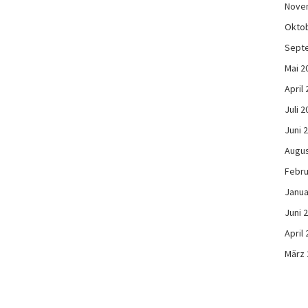
Nove
Okto
Sept
Mai 2
April
Juli 2
Juni 
Augus
Febru
Janua
Juni 
April
März 