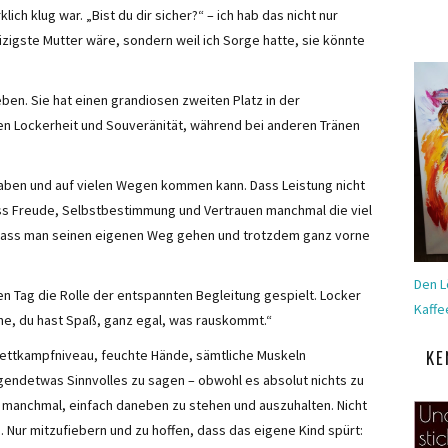
ich klug war. „Bist du dir sicher?“ – ich hab das nicht nur
eizigste Mutter wäre, sondern weil ich Sorge hatte, sie könnte
ben. Sie hat einen grandiosen zweiten Platz in der
hen Lockerheit und Souveränität, während bei anderen Tränen
 haben und auf vielen Wegen kommen kann. Dass Leistung nicht
ss Freude, Selbstbestimmung und Vertrauen manchmal die viel
, dass man seinen eigenen Weg gehen und trotzdem ganz vorne
Den L
en Tag die Rolle der entspannten Begleitung gespielt. Locker
Kaffe
he, du hast Spaß, ganz egal, was rauskommt.“
KE
 Wettkampfniveau, feuchte Hände, sämtliche Muskeln
gendetwas Sinnvolles zu sagen – obwohl es absolut nichts zu
ßt manchmal, einfach daneben zu stehen und auszuhalten. Nicht
. Nur mitzufiebern und zu hoffen, dass das eigene Kind spürt: