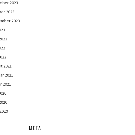
mber 2023
ber 2023
ember 2023
023
 2023
022
2022
t 2021
ar 2021
r 2021
2020
 2020
2020
META