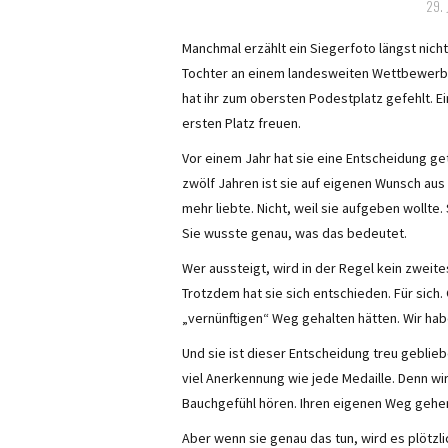
29. 
Manchmal erzählt ein Siegerfoto längst nic
Tochter an einem landesweiten Wettbewerb t
hat ihr zum obersten Podestplatz gefehlt. Ein
ersten Platz freuen.
Vor einem Jahr hat sie eine Entscheidung get
zwölf Jahren ist sie auf eigenen Wunsch aus 
mehr liebte. Nicht, weil sie aufgeben wollte.
Sie wusste genau, was das bedeutet.
Wer aussteigt, wird in der Regel kein zweite
Trotzdem hat sie sich entschieden. Für sich
„vernünftigen“ Weg gehalten hätten. Wir hab
Und sie ist dieser Entscheidung treu geblie
viel Anerkennung wie jede Medaille. Denn wir 
Bauchgefühl hören. Ihren eigenen Weg gehen.
Aber wenn sie genau das tun, wird es plötz