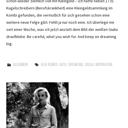
schon wieder ziemlich voll mit Kleingeld – ich hatte neben 17 (!)
Kugelschreibern (Berufskrankheit) eine Kleingeldsammlung im
Kombi gefunden, die vermutlich für sich gesehen schon eine
weitere neue Felge gibt. Fehlt ja nur noch eine. Ich überlege mir
seit einer Woche, was ich jetzt anstatt dem Bild der weißen Giulia
draufklebe. Be careful, what you wish for. And keep on dreaming
big.
ALLGEMEIN
ALFA ROMEO
,
AUTO
,
DREAM BIG
,
GIULIA
,
INSPIRATION