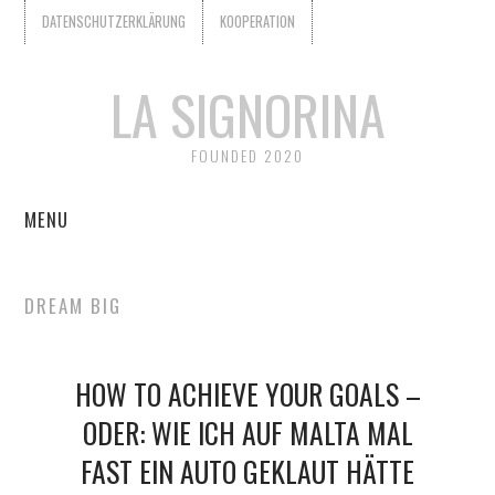
DATENSCHUTZERKLÄRUNG
KOOPERATION
LA SIGNORINA
FOUNDED 2020
MENU
START
DREAM BIG
KOOPERATION
HOW TO ACHIEVE YOUR GOALS –
WER IST LA SIGNORINA?
ODER: WIE ICH AUF MALTA MAL
DATENSCHUTZERKLÄRUNG
FAST EIN AUTO GEKLAUT HÄTTE