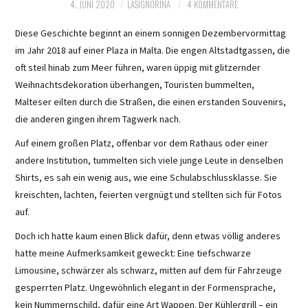
4. JUNI 2020
LASIGNORINA
4 KOMMENTARE
Diese Geschichte beginnt an einem sonnigen Dezembervormittag
im Jahr 2018 auf einer Plaza in Malta. Die engen Altstadtgassen, die
oft steil hinab zum Meer führen, waren üppig mit glitzernder
Weihnachtsdekoration überhangen, Touristen bummelten,
Malteser eilten durch die Straßen, die einen erstanden Souvenirs,
die anderen gingen ihrem Tagwerk nach.
Auf einem großen Platz, offenbar vor dem Rathaus oder einer
andere Institution, tummelten sich viele junge Leute in denselben
Shirts, es sah ein wenig aus, wie eine Schulabschlussklasse. Sie
kreischten, lachten, feierten vergnügt und stellten sich für Fotos
auf.
Doch ich hatte kaum einen Blick dafür, denn etwas völlig anderes
hatte meine Aufmerksamkeit geweckt: Eine tiefschwarze
Limousine, schwärzer als schwarz, mitten auf dem für Fahrzeuge
gesperrten Platz. Ungewöhnlich elegant in der Formensprache,
kein Nummernschild, dafür eine Art Wappen. Der Kühlergrill – ein