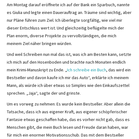
Am Montag darauf eröffnete ich auf der Bank ein Sparbuch, nannte
es Giulia und legte einen Dauerauftrag an. Träume sind wichtig, aber
nur Pläne führen zum Ziel. Ich überlegte sorgfältig, wie viel mir
dieser Entschluss wert ist. Und gleichzeitig beflügelte mich der
Plan enorm, diverse Projekte zu vervollständigen, die mich
meinem Ziel näher bringen würden.
Und weil Schreiben nun mal das ist, was ich am Besten kann, setzte
ich mich auf den Hosenboden und brachte nach Monaten endlich
mein Krimi-Manuskript zu Ende. „
Ich schreibe ein Buch
, das wird ein
Bestseller und davon kaufe ich mir das Auto“, erklärte ich meinem
Mann, als würde ich über etwas so Simples wie den Einkaufszettel
sprechen. „Jaja“, sagte der und grinste.
Um es vorweg zu nehmen: Es wurde kein Bestseller. Aber allein die
Tatsache, dass ich aus eigener Kraft, aus eigener schöpferischer
Fantasie etwas geschaffen habe, das es vorher nicht gab, dass es
Menschen gibt, die mein Buch lesen und Freude daran haben, war
für mich ein enormer Motivationsschub. Das mit dem Bestseller