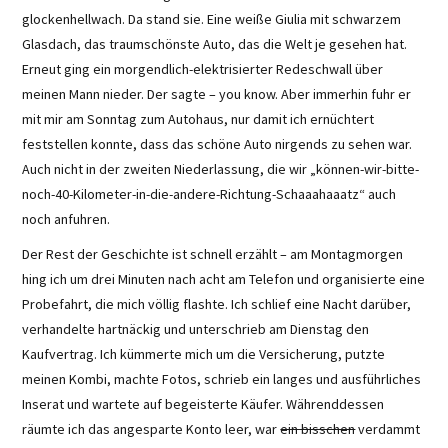
glockenhellwach. Da stand sie. Eine weiße Giulia mit schwarzem
Glasdach, das traumschönste Auto, das die Welt je gesehen hat.
Erneut ging ein morgendlich-elektrisierter Redeschwall über
meinen Mann nieder. Der sagte – you know. Aber immerhin fuhr er
mit mir am Sonntag zum Autohaus, nur damit ich ernüchtert
feststellen konnte, dass das schöne Auto nirgends zu sehen war.
Auch nicht in der zweiten Niederlassung, die wir „können-wir-bitte-
noch-40-Kilometer-in-die-andere-Richtung-Schaaahaaatz“ auch
noch anfuhren.
Der Rest der Geschichte ist schnell erzählt – am Montagmorgen
hing ich um drei Minuten nach acht am Telefon und organisierte eine
Probefahrt, die mich völlig flashte. Ich schlief eine Nacht darüber,
verhandelte hartnäckig und unterschrieb am Dienstag den
Kaufvertrag. Ich kümmerte mich um die Versicherung, putzte
meinen Kombi, machte Fotos, schrieb ein langes und ausführliches
Inserat und wartete auf begeisterte Käufer. Währenddessen
räumte ich das angesparte Konto leer, war
ein bisschen
verdammt