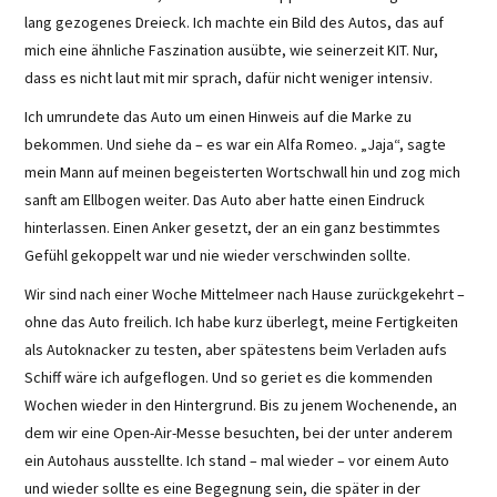
lang gezogenes Dreieck. Ich machte ein Bild des Autos, das auf
mich eine ähnliche Faszination ausübte, wie seinerzeit KIT. Nur,
dass es nicht laut mit mir sprach, dafür nicht weniger intensiv.
Ich umrundete das Auto um einen Hinweis auf die Marke zu
bekommen. Und siehe da – es war ein Alfa Romeo. „Jaja“, sagte
mein Mann auf meinen begeisterten Wortschwall hin und zog mich
sanft am Ellbogen weiter. Das Auto aber hatte einen Eindruck
hinterlassen. Einen Anker gesetzt, der an ein ganz bestimmtes
Gefühl gekoppelt war und nie wieder verschwinden sollte.
Wir sind nach einer Woche Mittelmeer nach Hause zurückgekehrt –
ohne das Auto freilich. Ich habe kurz überlegt, meine Fertigkeiten
als Autoknacker zu testen, aber spätestens beim Verladen aufs
Schiff wäre ich aufgeflogen. Und so geriet es die kommenden
Wochen wieder in den Hintergrund. Bis zu jenem Wochenende, an
dem wir eine Open-Air-Messe besuchten, bei der unter anderem
ein Autohaus ausstellte. Ich stand – mal wieder – vor einem Auto
und wieder sollte es eine Begegnung sein, die später in der