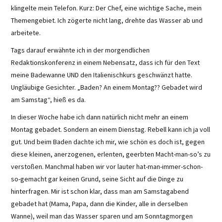
klingelte mein Telefon. Kurz: Der Chef, eine wichtige Sache, mein
Themengebiet. Ich zögerte nicht lang, drehte das Wasser ab und
arbeitete.
Tags darauf erwähnte ich in der morgendlichen
Redaktionskonferenz in einem Nebensatz, dass ich für den Text
meine Badewanne UND den Italienischkurs geschwänzt hatte.
Ungläubige Gesichter. „Baden? An einem Montag?? Gebadet wird
am Samstag“, hieß es da.
In dieser Woche habe ich dann natürlich nicht mehr an einem
Montag gebadet. Sondern an einem Dienstag. Rebell kann ich ja voll
gut. Und beim Baden dachte ich mir, wie schön es doch ist, gegen
diese kleinen, anerzogenen, erlenten, geerbten Macht-man-so’s zu
verstoßen. Manchmal haben wir vor lauter hat-man-immer-schon-
so-gemacht gar keinen Grund, seine Sicht auf die Dinge zu
hinterfragen. Mir ist schon klar, dass man am Samstagabend
gebadet hat (Mama, Papa, dann die Kinder, alle in derselben
Wanne), weil man das Wasser sparen und am Sonntagmorgen