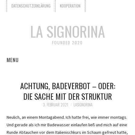
DATENSCHUTZERKLÄRUNG
KOOPERATION
LA SIGNORINA
FOUNDED 2020
MENU
START
ACHTUNG, BADEVERBOT – ODER:
KOOPERATION
DIE SACHE MIT DER STRUKTUR
WER IST LA SIGNORINA?
3. FEBRUAR 2021
LASIGNORINA
Neulich, an einem Montagabend. Ich hatte frei, wie immer montags.
DATENSCHUTZERKLÄRUNG
Und gerade als ich mir Badewasser einlaufen ließ und mich auf eine
Runde Abtauchen vor dem Italienischkurs im Schaum gefreut hatte,