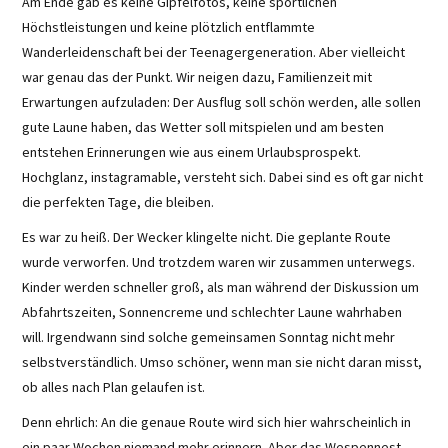
Am Ende gab es keine Gipfelfotos, keine sportlichen
Höchstleistungen und keine plötzlich entflammte
Wanderleidenschaft bei der Teenagergeneration. Aber vielleicht
war genau das der Punkt. Wir neigen dazu, Familienzeit mit
Erwartungen aufzuladen: Der Ausflug soll schön werden, alle sollen
gute Laune haben, das Wetter soll mitspielen und am besten
entstehen Erinnerungen wie aus einem Urlaubsprospekt.
Hochglanz, instagramable, versteht sich. Dabei sind es oft gar nicht
die perfekten Tage, die bleiben.
Es war zu heiß. Der Wecker klingelte nicht. Die geplante Route
wurde verworfen. Und trotzdem waren wir zusammen unterwegs.
Kinder werden schneller groß, als man während der Diskussion um
Abfahrtszeiten, Sonnencreme und schlechter Laune wahrhaben
will. Irgendwann sind solche gemeinsamen Sonntag nicht mehr
selbstverständlich. Umso schöner, wenn man sie nicht daran misst,
ob alles nach Plan gelaufen ist.
Denn ehrlich: An die genaue Route wird sich hier wahrscheinlich in
ein paar Wochen niemand mehr erinnern. Aber das Wespennest