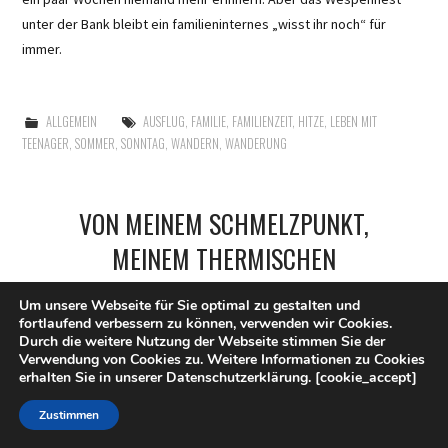
unter der Bank bleibt ein familieninternes „wisst ihr noch“ für
immer.
ALLGEMEIN
AUSFLUG
,
FAMILIE
,
FAMILIENZEIT
,
HITZE
,
LEBEN MIT
TEENAGER
,
SOMMER
,
SONNTAG
,
WANDERN
,
WANDERUNG
VON MEINEM SCHMELZPUNKT,
MEINEM THERMISCHEN
GEGENPOL UND MEINEM LEBEN
Um unsere Webseite für Sie optimal zu gestalten und
IM PIZZAOFEN
fortlaufend verbessern zu können, verwenden wir Cookies.
Durch die weitere Nutzung der Webseite stimmen Sie der
20. JUNI 2026
LASIGNORINA
Verwendung von Cookies zu. Weitere Informationen zu Cookies
erhalten Sie in unserer Datenschutzerklärung. [cookie_accept]
Zustimmen