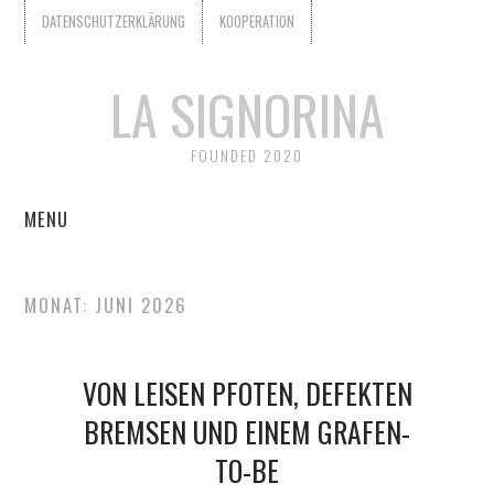
DATENSCHUTZERKLÄRUNG
KOOPERATION
LA SIGNORINA
FOUNDED 2020
MENU
START
MONAT:
JUNI 2026
KOOPERATION
VON LEISEN PFOTEN, DEFEKTEN
WER IST LA SIGNORINA?
BREMSEN UND EINEM GRAFEN-
DATENSCHUTZERKLÄRUNG
TO-BE