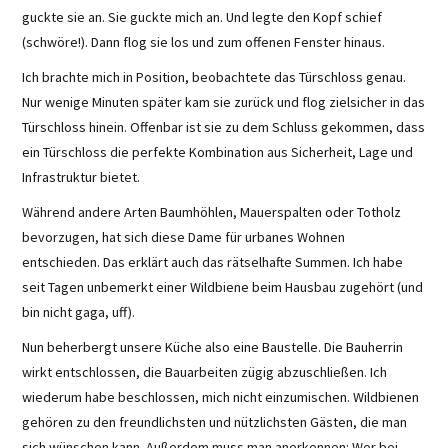
guckte sie an. Sie guckte mich an. Und legte den Kopf schief
(schwöre!). Dann flog sie los und zum offenen Fenster hinaus.
Ich brachte mich in Position, beobachtete das Türschloss genau.
Nur wenige Minuten später kam sie zurück und flog zielsicher in das
Türschloss hinein. Offenbar ist sie zu dem Schluss gekommen, dass
ein Türschloss die perfekte Kombination aus Sicherheit, Lage und
Infrastruktur bietet.
Während andere Arten Baumhöhlen, Mauerspalten oder Totholz
bevorzugen, hat sich diese Dame für urbanes Wohnen
entschieden. Das erklärt auch das rätselhafte Summen. Ich habe
seit Tagen unbemerkt einer Wildbiene beim Hausbau zugehört (und
bin nicht gaga, uff).
Nun beherbergt unsere Küche also eine Baustelle. Die Bauherrin
wirkt entschlossen, die Bauarbeiten zügig abzuschließen. Ich
wiederum habe beschlossen, mich nicht einzumischen. Wildbienen
gehören zu den freundlichsten und nützlichsten Gästen, die man
sich wünschen kann. Außerdem muss man anerkennen: Wer bei