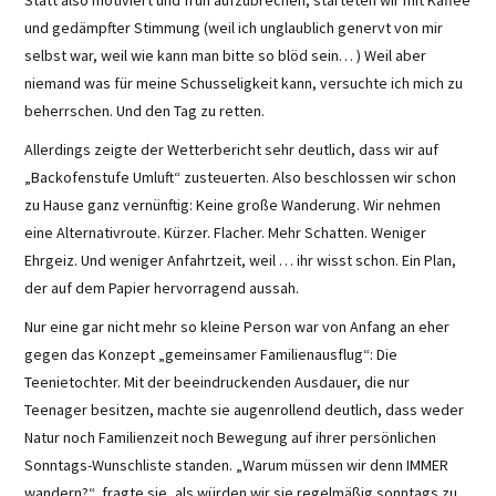
Statt also motiviert und früh aufzubrechen, starteten wir mit Kaffee
und gedämpfter Stimmung (weil ich unglaublich genervt von mir
selbst war, weil wie kann man bitte so blöd sein… ) Weil aber
niemand was für meine Schusseligkeit kann, versuchte ich mich zu
beherrschen. Und den Tag zu retten.
Allerdings zeigte der Wetterbericht sehr deutlich, dass wir auf
„Backofenstufe Umluft“ zusteuerten. Also beschlossen wir schon
zu Hause ganz vernünftig: Keine große Wanderung. Wir nehmen
eine Alternativroute. Kürzer. Flacher. Mehr Schatten. Weniger
Ehrgeiz. Und weniger Anfahrtzeit, weil … ihr wisst schon. Ein Plan,
der auf dem Papier hervorragend aussah.
Nur eine gar nicht mehr so kleine Person war von Anfang an eher
gegen das Konzept „gemeinsamer Familienausflug“: Die
Teenietochter. Mit der beeindruckenden Ausdauer, die nur
Teenager besitzen, machte sie augenrollend deutlich, dass weder
Natur noch Familienzeit noch Bewegung auf ihrer persönlichen
Sonntags-Wunschliste standen. „Warum müssen wir denn IMMER
wandern?“, fragte sie, als würden wir sie regelmäßig sonntags zu