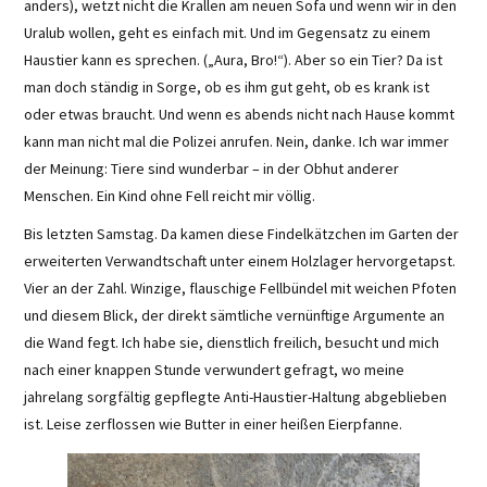
anders), wetzt nicht die Krallen am neuen Sofa und wenn wir in den
Uralub wollen, geht es einfach mit. Und im Gegensatz zu einem
Haustier kann es sprechen. („Aura, Bro!“). Aber so ein Tier? Da ist
man doch ständig in Sorge, ob es ihm gut geht, ob es krank ist
oder etwas braucht. Und wenn es abends nicht nach Hause kommt
kann man nicht mal die Polizei anrufen. Nein, danke. Ich war immer
der Meinung: Tiere sind wunderbar – in der Obhut anderer
Menschen. Ein Kind ohne Fell reicht mir völlig.
Bis letzten Samstag. Da kamen diese Findelkätzchen im Garten der
erweiterten Verwandtschaft unter einem Holzlager hervorgetapst.
Vier an der Zahl. Winzige, flauschige Fellbündel mit weichen Pfoten
und diesem Blick, der direkt sämtliche vernünftige Argumente an
die Wand fegt. Ich habe sie, dienstlich freilich, besucht und mich
nach einer knappen Stunde verwundert gefragt, wo meine
jahrelang sorgfältig gepflegte Anti-Haustier-Haltung abgeblieben
ist. Leise zerflossen wie Butter in einer heißen Eierpfanne.