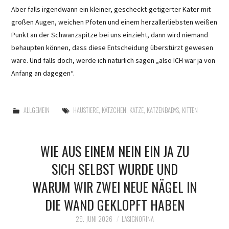
Aber falls irgendwann ein kleiner, gescheckt-getigerter Kater mit
großen Augen, weichen Pfoten und einem herzallerliebsten weißen
Punkt an der Schwanzspitze bei uns einzieht, dann wird niemand
behaupten können, dass diese Entscheidung überstürzt gewesen
wäre. Und falls doch, werde ich natürlich sagen „also ICH war ja von
Anfang an dagegen“.
ALLGEMEIN
HAUSTIERE
,
KÄTZCHEN
,
KATZE
,
KATZENBABYS
,
KITTEN
WIE AUS EINEM NEIN EIN JA ZU
SICH SELBST WURDE UND
WARUM WIR ZWEI NEUE NÄGEL IN
DIE WAND GEKLOPFT HABEN
29. JUNI 2026
LASIGNORINA