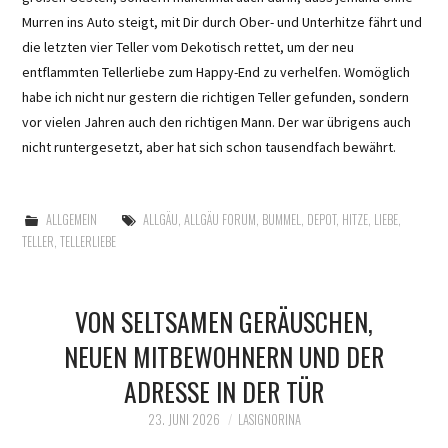
Murren ins Auto steigt, mit Dir durch Ober- und Unterhitze fährt und
die letzten vier Teller vom Dekotisch rettet, um der neu
entflammten Tellerliebe zum Happy-End zu verhelfen. Womöglich
habe ich nicht nur gestern die richtigen Teller gefunden, sondern
vor vielen Jahren auch den richtigen Mann. Der war übrigens auch
nicht runtergesetzt, aber hat sich schon tausendfach bewährt.
ALLGEMEIN
ALLGÄU
,
ALLGÄU FORUM
,
BUMMEL
,
DEPOT
,
HITZE
,
LIEBE
,
TELLER
,
TELLERLIEBE
VON SELTSAMEN GERÄUSCHEN,
NEUEN MITBEWOHNERN UND DER
ADRESSE IN DER TÜR
23. JUNI 2026
LASIGNORINA