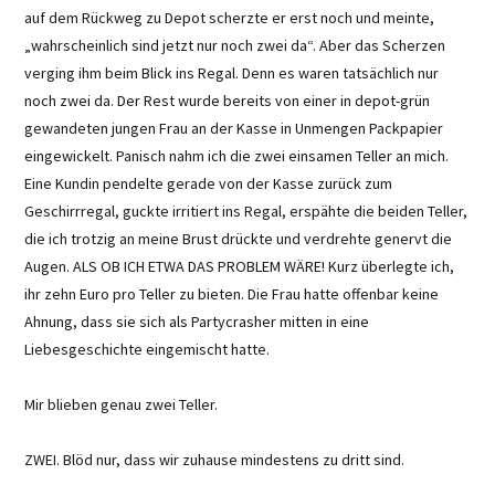
auf dem Rückweg zu Depot scherzte er erst noch und meinte,
„wahrscheinlich sind jetzt nur noch zwei da“. Aber das Scherzen
verging ihm beim Blick ins Regal. Denn es waren tatsächlich nur
noch zwei da. Der Rest wurde bereits von einer in depot-grün
gewandeten jungen Frau an der Kasse in Unmengen Packpapier
eingewickelt. Panisch nahm ich die zwei einsamen Teller an mich.
Eine Kundin pendelte gerade von der Kasse zurück zum
Geschirrregal, guckte irritiert ins Regal, erspähte die beiden Teller,
die ich trotzig an meine Brust drückte und verdrehte genervt die
Augen. ALS OB ICH ETWA DAS PROBLEM WÄRE! Kurz überlegte ich,
ihr zehn Euro pro Teller zu bieten. Die Frau hatte offenbar keine
Ahnung, dass sie sich als Partycrasher mitten in eine
Liebesgeschichte eingemischt hatte.
Mir blieben genau zwei Teller.
ZWEI. Blöd nur, dass wir zuhause mindestens zu dritt sind.