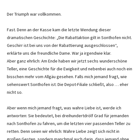
Der Triumph war vollkommen.
Fast. Denn an der Kasse kam die letzte Wendung dieser
dramatischen Geschichte: „Die Rabattaktion gilt in Sonthofen nicht.
Geschirr ist bei uns von der Rabattierung ausgeschlossen“,
erklärte uns die freundliche Dame. War ja irgendwie klar.
Aber ganz ehrlich: Am Ende haben wir jetzt sechs wunderschöne
Teller, eine Geschichte für die Ewigkeit und nebenbei auch noch ein
bisschen mehr vom Allgäu gesehen. Falls mich jemand fragt, wie
sehenswert Sonthofen ist: Die Depot-Filiale schließt, also … eher
nicht so.
Aber wenn mich jemand fragt, was wahre Liebe ist, werde ich
antworten: Sie bedeutet, bei dreihundertdrölf Grad für jemanden
nach Sonthofen zu fahren, um die letzten vier passenden Teller zu
retten. Denn seien wir ehrlich: Wahre Liebe zeigt sich nicht in
großen Gesten, sondern manchmal auch darin, dass jemand ohne