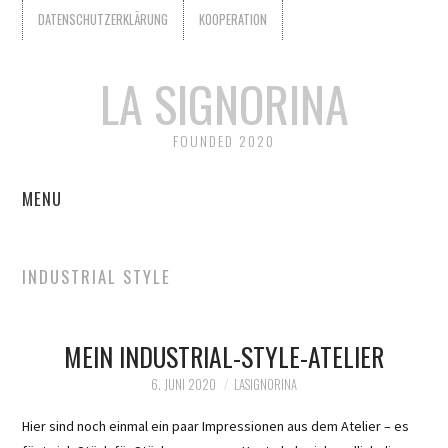
DATENSCHUTZERKLÄRUNG
KOOPERATION
LA SIGNORINA
FOUNDED 2020
MENU
START
INDUSTRIAL STYLE
KOOPERATION
MEIN INDUSTRIAL-STYLE-ATELIER
WER IST LA SIGNORINA?
6. JUNI 2020
LASIGNORINA
DATENSCHUTZERKLÄRUNG
Hier sind noch einmal ein paar Impressionen aus dem Atelier – es