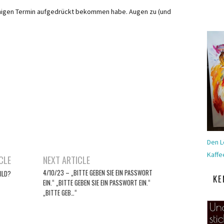
nnigen Termin aufgedrückt bekommen habe. Augen zu (und
Den L
Kaffe
CLE
NEXT ARTICLE
4/10/23 – „BITTE GEBEN SIE EIN PASSWORT
ILD?
KE
EIN.“ „BITTE GEBEN SIE EIN PASSWORT EIN.“
„BITTE GEB…“