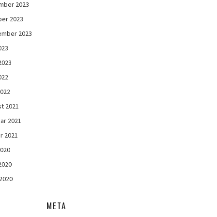
mber 2023
ber 2023
ember 2023
023
 2023
022
2022
t 2021
ar 2021
r 2021
2020
 2020
2020
META