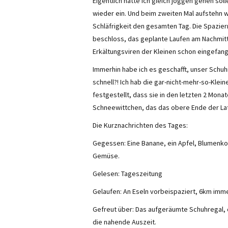
Eigentlich hätte ich gleich joggen gehen soll
wieder ein. Und beim zweiten Mal aufstehn w
Schläfrigkeit den gesamten Tag. Die Spazie
beschloss, das geplante Laufen am Nachmitta
Erkältungsviren der Kleinen schon eingefan
Immerhin habe ich es geschafft, unser Schuh
schnell?! Ich hab die gar-nicht-mehr-so-Kle
festgestellt, dass sie in den letzten 2 Mona
Schneewittchen, das das obere Ende der Latt
Die Kurznachrichten des Tages:
Gegessen: Eine Banane, ein Apfel, Blumenko
Gemüse.
Gelesen: Tageszeitung
Gelaufen: An Eseln vorbeispaziert, 6km imm
Gefreut über: Das aufgeräumte Schuhregal, 
die nahende Auszeit.