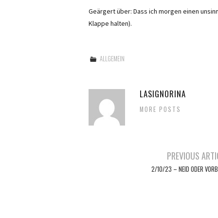
Geärgert über: Dass ich morgen einen unsi
Klappe halten).
ALLGEMEIN
LASIGNORINA
MORE POSTS
Artikel-
PREVIOUS ARTI
Navigation
2/10/23 – NEID ODER VORB