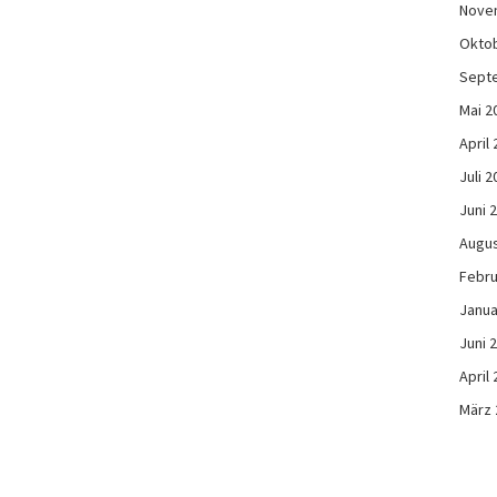
Nove
Okto
Sept
Mai 2
April
Juli 2
Juni 
Augus
Febru
Janua
Juni 
April
März 