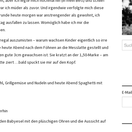
en, aber ich legte mich nochmal hin (in mein Bett) und schlief
ar ich müder als zuvor. Und irgendwie verfolgte mich diese
rrunde heute morgen war anstrengender als gewohnt, ich
g ausfallen zu lassen. Womöglich habe ich mir die
gen.
regal auszumisten – warum wachsen Kinder eigentlich so irre
Such
ine heute Abend nach dem Föhnen an die Messlatte gestellt und
nach:
ten gute 3cm gewachsen ist. Sie kratzt an der 1,50-Marke – am
e ziert …bald spuckt sie mir auf den Kopf.
hl, Grillgemüse und Nudeln und heute Abend Spaghetti mit
E-Mai
erhin
den Babyesel mit den plüschigen Ohren und die Aussicht auf