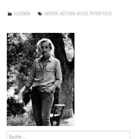
ALLGEMEIN
HAUSTIER
,
KÄTZCHEN
,
KATZEN
,
PROJEKT KATZE
Suche