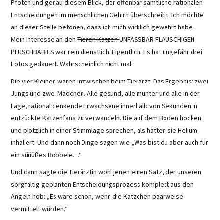
Pfoten und genau diesem Blick, der offenbar sämtliche rationalen
Entscheidungen im menschlichen Gehirn überschreibt. Ich möchte
an dieser Stelle betonen, dass ich mich wirklich gewehrt habe.
Mein Interesse an den
Tieren
Katzen
UNFASSBAR FLAUSCHIGEN
PLÜSCHBABIES war rein dienstlich. Eigentlich. Es hat ungefähr drei
Fotos gedauert. Wahrscheinlich nicht mal.
Die vier Kleinen waren inzwischen beim Tierarzt. Das Ergebnis: zwei
Jungs und zwei Mädchen. Alle gesund, alle munter und alle in der
Lage, rational denkende Erwachsene innerhalb von Sekunden in
entzückte Katzenfans zu verwandeln. Die auf dem Boden hocken
und plötzlich in einer Stimmlage sprechen, als hätten sie Helium
inhaliert. Und dann noch Dinge sagen wie „Was bist du aber auch für
ein süüüßes Bobbele…“
Und dann sagte die Tierärztin wohl jenen einen Satz, der unseren
sorgfältig geplanten Entscheidungsprozess komplett aus den
Angeln hob: „Es wäre schön, wenn die Kätzchen paarweise
vermittelt würden.“