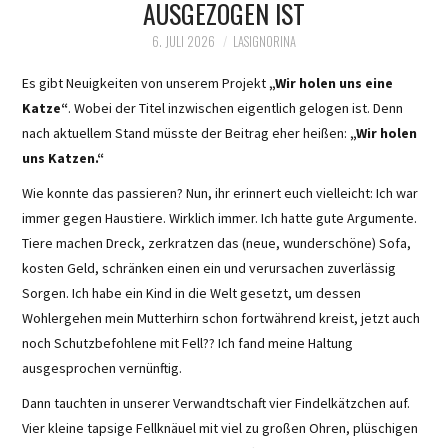
AUSGEZOGEN IST
6. JULI 2026
LASIGNORINA
Es gibt Neuigkeiten von unserem Projekt
„Wir holen uns eine
Katze“
. Wobei der Titel inzwischen eigentlich gelogen ist. Denn
nach aktuellem Stand müsste der Beitrag eher heißen:
„Wir holen
uns Katzen.“
Wie konnte das passieren? Nun, ihr erinnert euch vielleicht: Ich war
immer gegen Haustiere. Wirklich immer. Ich hatte gute Argumente.
Tiere machen Dreck, zerkratzen das (neue, wunderschöne) Sofa,
kosten Geld, schränken einen ein und verursachen zuverlässig
Sorgen. Ich habe ein Kind in die Welt gesetzt, um dessen
Wohlergehen mein Mutterhirn schon fortwährend kreist, jetzt auch
noch Schutzbefohlene mit Fell?? Ich fand meine Haltung
ausgesprochen vernünftig.
Dann tauchten in unserer Verwandtschaft vier Findelkätzchen auf.
Vier kleine tapsige Fellknäuel mit viel zu großen Ohren, plüschigen