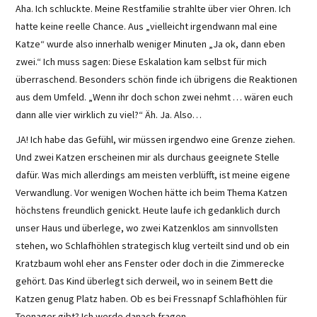
Aha. Ich schluckte. Meine Restfamilie strahlte über vier Ohren. Ich
hatte keine reelle Chance. Aus „vielleicht irgendwann mal eine
Katze“ wurde also innerhalb weniger Minuten „Ja ok, dann eben
zwei.“ Ich muss sagen: Diese Eskalation kam selbst für mich
überraschend. Besonders schön finde ich übrigens die Reaktionen
aus dem Umfeld. „Wenn ihr doch schon zwei nehmt … wären euch
dann alle vier wirklich zu viel?“ Äh. Ja. Also…
JA! Ich habe das Gefühl, wir müssen irgendwo eine Grenze ziehen.
Und zwei Katzen erscheinen mir als durchaus geeignete Stelle
dafür. Was mich allerdings am meisten verblüfft, ist meine eigene
Verwandlung. Vor wenigen Wochen hätte ich beim Thema Katzen
höchstens freundlich genickt. Heute laufe ich gedanklich durch
unser Haus und überlege, wo zwei Katzenklos am sinnvollsten
stehen, wo Schlafhöhlen strategisch klug verteilt sind und ob ein
Kratzbaum wohl eher ans Fenster oder doch in die Zimmerecke
gehört. Das Kind überlegt sich derweil, wo in seinem Bett die
Katzen genug Platz haben. Ob es bei Fressnapf Schlafhöhlen für
Teenager gibt? Ich werde danach fragen.