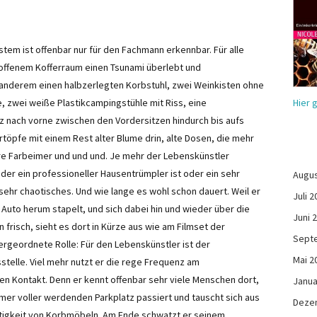
ystem ist offenbar nur für den Fachmann erkennbar. Für alle
 offenem Kofferraum einen Tsunami überlebt und
nderem einen halbzerlegten Korbstuhl, zwei Weinkisten ohne
Hier 
, zwei weiße Plastikcampingstühle mit Riss, eine
z nach vorne zwischen den Vordersitzen hindurch bis aufs
töpfe mit einem Rest alter Blume drin, alte Dosen, die mehr
re Farbeimer und und und. Je mehr der Lebenskünstler
eder ein professioneller Hausentrümpler ist oder ein sehr
Augus
ehr chaotisches. Und wie lange es wohl schon dauert. Weil er
Juli 2
 Auto herum stapelt, und sich dabei hin und wieder über die
Juni 
frisch, sieht es dort in Kürze aus wie am Filmset der
Sept
ntergeordnete Rolle: Für den Lebenskünstler ist der
Mai 2
stelle. Viel mehr nutzt er die rege Frequenz am
 Kontakt. Denn er kennt offenbar sehr viele Menschen dort,
Janua
mmer voller werdenden Parkplatz passiert und tauscht sich aus
Deze
ltigkeit von Korbmöbeln. Am Ende schwatzt er seinem