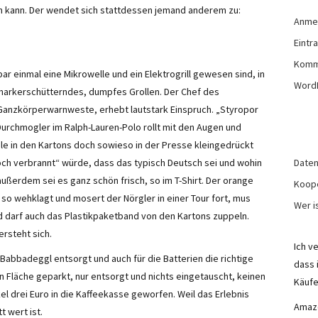
 kann. Der wendet sich stattdessen jemand anderem zu:
Anme
Eintr
Komm
ar einmal eine Mikrowelle und ein Elektrogrill gewesen sind, in
Word
 markerschütterndes, dumpfes Grollen. Der Chef des
 Ganzkörperwarnweste, erhebt lautstark Einspruch. „Styropor
 Durchmogler im Ralph-Lauren-Polo rollt mit den Augen und
eile in den Kartons doch sowieso in der Presse kleingedrückt
Daten
och verbrannt“ würde, dass das typisch Deutsch sei und wohin
außerdem sei es ganz schön frisch, so im T-Shirt. Der orange
Koop
 so wehklagt und mosert der Nörgler in einer Tour fort, mus
Wer is
d darf auch das Plastikpaketband von den Kartons zuppeln.
rsteht sich.
Ich v
 Babbadeggl entsorgt und auch für die Batterien die richtige
dass 
n Fläche geparkt, nur entsorgt und nichts eingetauscht, keinen
Käufe
 drei Euro in die Kaffeekasse geworfen. Weil das Erlebnis
Amazo
 wert ist.