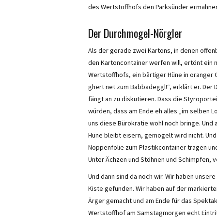
des Wertstoffhofs den Parksünder ermahnen
Der Durchmogel-Nörgler
Als der gerade zwei Kartons, in denen offenb
den Kartoncontainer werfen will, ertönt ein
Wertstoffhofs, ein bärtiger Hüne in oranger
ghert net zum Babbadeggl!“, erklärt er. Der
fängt an zu diskutieren. Dass die Styroport
würden, dass am Ende eh alles „im selben L
uns diese Bürokratie wohl noch bringe. Und 
Hüne bleibt eisern, gemogelt wird nicht. Und
Noppenfolie zum Plastikcontainer tragen un
Unter Ächzen und Stöhnen und Schimpfen, ve
Und dann sind da noch wir. Wir haben unsere
Kiste gefunden. Wir haben auf der markierte
Ärger gemacht und am Ende für das Spektakel
Wertstoffhof am Samstagmorgen echt Eintritt