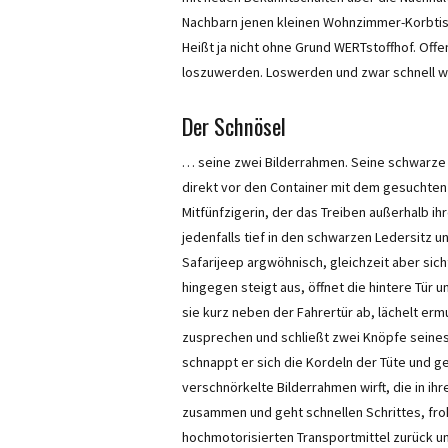
Nachbarn jenen kleinen Wohnzimmer-Korbtis
Heißt ja nicht ohne Grund WERTstoffhof. Offe
loszuwerden. Loswerden und zwar schnell w
Der Schnösel
… seine zwei Bilderrahmen. Seine schwarze 
direkt vor den Container mit dem gesuchten S
Mitfünfzigerin, der das Treiben außerhalb ihr
jedenfalls tief in den schwarzen Ledersitz 
Safarijeep argwöhnisch, gleichzeit aber sich
hingegen steigt aus, öffnet die hintere Tür u
sie kurz neben der Fahrertür ab, lächelt erm
zusprechen und schließt zwei Knöpfe seines
schnappt er sich die Kordeln der Tüte und g
verschnörkelte Bilderrahmen wirft, die in ihr
zusammen und geht schnellen Schrittes, froh
hochmotorisierten Transportmittel zurück un