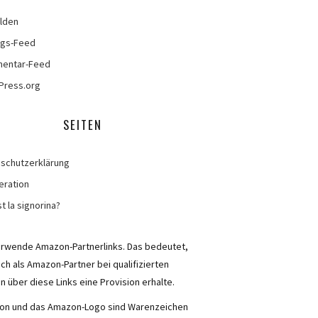
lden
ags-Feed
entar-Feed
Press.org
SEITEN
schutzerklärung
eration
t la signorina?
erwende Amazon-Partnerlinks. Das bedeutet,
ich als Amazon-Partner bei qualifizierten
n über diese Links eine Provision erhalte.
n und das Amazon-Logo sind Warenzeichen