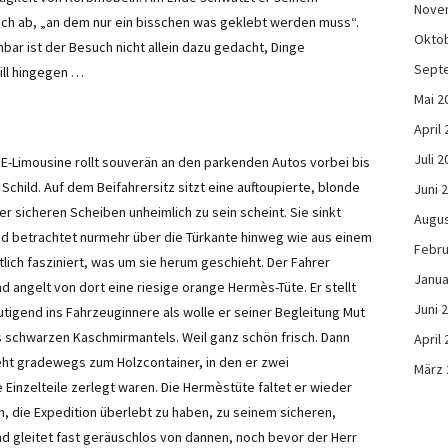
Nove
ch ab, „an dem nur ein bisschen was geklebt werden muss“.
Okto
nbar ist der Besuch nicht allein dazu gedacht, Dinge
Sept
ill hingegen …
Mai 2
April
Juli 2
E-Limousine rollt souverän an den parkenden Autos vorbei bis
child. Auf dem Beifahrersitz sitzt eine auftoupierte, blonde
Juni 
er sicheren Scheiben unheimlich zu sein scheint. Sie sinkt
Augus
und betrachtet nurmehr über die Türkante hinweg wie aus einem
Febru
tlich fasziniert, was um sie herum geschieht. Der Fahrer
Janua
nd angelt von dort eine riesige orange Hermès-Tüte. Er stellt
Juni 
utigend ins Fahrzeuginnere als wolle er seiner Begleitung Mut
 schwarzen Kaschmirmantels. Weil ganz schön frisch. Dann
April
eht gradewegs zum Holzcontainer, in den er zwei
März 
e Einzelteile zerlegt waren. Die Hermèstüte faltet er wieder
, die Expedition überlebt zu haben, zu seinem sicheren,
d gleitet fast geräuschlos von dannen, noch bevor der Herr