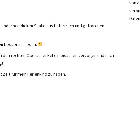
von A
verbu
Daten
e und einen dicken Shake aus Hafermilch und gefrorenen
en besser als Lesen.
tern den rechten Oberschenkel ein bisschen verzogen und mich
gt.
zt Zeit für mein Ferienkind zu haben.