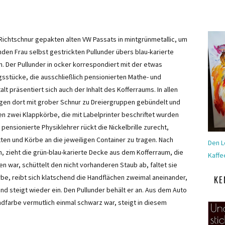
 Richtschnur gepakten alten VW Passats in mintgrünmetallic, um
nden Frau selbst gestrickten Pullunder übers blau-karierte
h. Der Pullunder in ocker korrespondiert mit der etwas
sstücke, die ausschließlich pensionierten Mathe- und
t präsentiert sich auch der Inhalt des Kofferraums. In allen
egen dort mit grober Schnur zu Dreiergruppen gebündelt und
n zwei Klappkörbe, die mit Labelprinter beschriftet wurden
 pensionierte Physiklehrer rückt die Nickelbrille zurecht,
atten und Körbe an die jeweiligen Container zu tragen. Nach
Den L
, zieht die grün-blau-karierte Decke aus dem Kofferraum, die
Kaffe
 war, schüttelt den nicht vorhanderen Staub ab, faltet sie
rbe, reibt sich klatschend die Handflächen zweimal aneinander,
KE
und steigt wieder ein. Den Pullunder behält er an. Aus dem Auto
dfarbe vermutlich einmal schwarz war, steigt in diesem