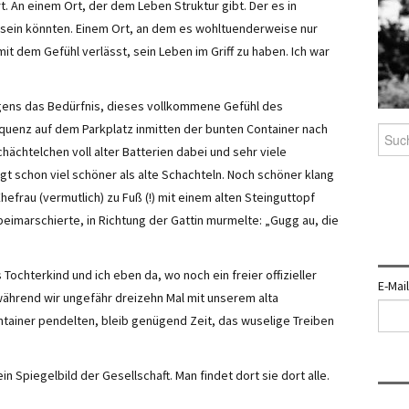
 An einem Ort, der dem Leben Struktur gibt. Der es in
ert sein könnten. Einem Ort, an dem es wohltuenderweise nur
mit dem Gefühl verlässt, sein Leben im Griff zu haben. Ich war
ens das Bedürfnis, dieses vollkommene Gefühl des
equenz auf dem Parkplatz inmitten der bunten Container nach
Such
nach:
Schächtelchen voll alter Batterien dabei und sehr viele
gt schon viel schöner als alte Schachteln. Noch schöner klang
Ehefrau (vermutlich) zu Fuß (!) mit einem alten Steinguttopf
imarschierte, in Richtung der Gattin murmelte: „Gugg au, die
Tochterkind und ich eben da, wo noch ein freier offizieller
E-Mai
während wir ungefähr dreizehn Mal mit unserem alta
tainer pendelten, bleib genügend Zeit, das wuselige Treiben
 Spiegelbild der Gesellschaft. Man findet dort sie dort alle.