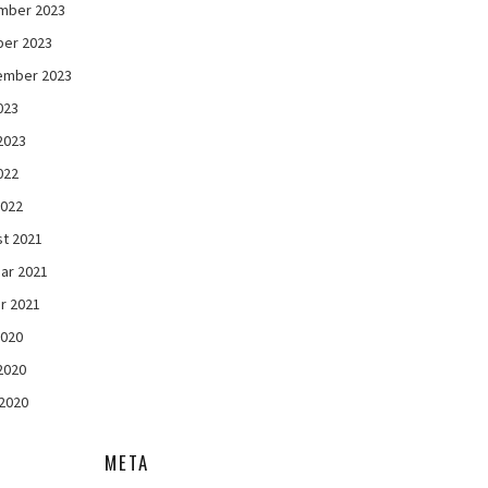
mber 2023
ber 2023
ember 2023
023
 2023
022
2022
t 2021
ar 2021
r 2021
2020
 2020
2020
META