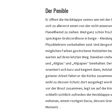
Der Penible
Er öffnet die Heckklappe seines wie mit der
sich zu allererst einen von der nicht anwese
Flanellhemd zu ziehen. Weil ganz schön frisc
speckigen Grobcordhose in beige – Kleidung
Physiklehrern vorbehalten sind. Und dergestal
möglichen Farben gestrichene Holzlatten li
warten auf ihren letzten Weg. Daneben stehe
und „Altglas“ und „Altpapier“ beinhalten. Der
orientiert sich kurz und beginnt dann, Holzl
getaner Arbeit faltet er die Körbe zusammen
wohl zu dessen Schutz dort ausgelegt worden
vor der Brust zusammen, legt sie auf die Kö
schließt sichtlich zufrieden die Heckklappe 
nebenan, einem rostigen Dacia, dessen Grun
Moment…