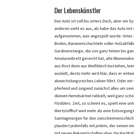
Der Lebenskünstler
Das Auto ist voll bis unters Dach, aber ein S
anderen sieht es aus, als habe das Auto mit
aufgenommen, was angespült wurde. Unter a
Boden, Bananenschachteln voller Holzabfälle
Gardinenstange, die von ganz hinten bis gan
Amaturenbrett gereicht hat, alte Blumenüber
aus Rost denn aus Weißblech bestehen, lee
auslädt, desto mehr wird klar, dass er entw
abwechslungsreiches Leben führt. Oder ein s
pfeifend und singend zunächst alles um sein
dünnen Hemdsärmel rubbelt, weil ganz schön 
Flodders. Zeit, so scheint es, spielt eine u
Wertstoffhof weit mehr als eine Entsorgungs
Samtagmorgen für den zwischenmenschlichen
plaudert jedenfalls mit jedem, der seinen i
mit neuen Bekanntschaften über die Nachha