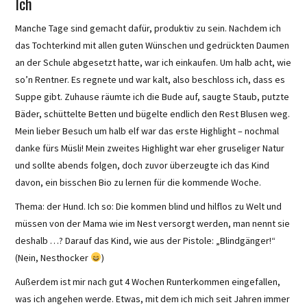
Ich
Manche Tage sind gemacht dafür, produktiv zu sein. Nachdem ich
das Tochterkind mit allen guten Wünschen und gedrückten Daumen
an der Schule abgesetzt hatte, war ich einkaufen. Um halb acht, wie
so’n Rentner. Es regnete und war kalt, also beschloss ich, dass es
Suppe gibt. Zuhause räumte ich die Bude auf, saugte Staub, putzte
Bäder, schüttelte Betten und bügelte endlich den Rest Blusen weg.
Mein lieber Besuch um halb elf war das erste Highlight – nochmal
danke fürs Müsli! Mein zweites Highlight war eher gruseliger Natur
und sollte abends folgen, doch zuvor überzeugte ich das Kind
davon, ein bisschen Bio zu lernen für die kommende Woche.
Thema: der Hund. Ich so: Die kommen blind und hilflos zu Welt und
müssen von der Mama wie im Nest versorgt werden, man nennt sie
deshalb …? Darauf das Kind, wie aus der Pistole: „Blindgänger!“
(Nein, Nesthocker
)
Außerdem ist mir nach gut 4 Wochen Runterkommen eingefallen,
was ich angehen werde. Etwas, mit dem ich mich seit Jahren immer