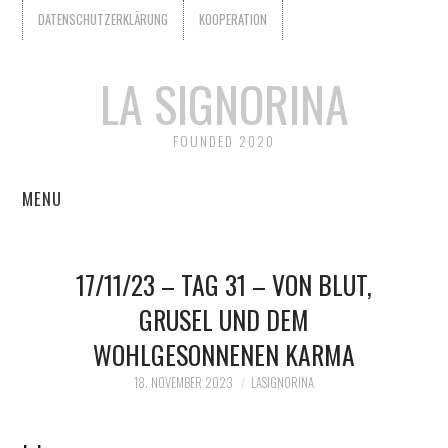
DATENSCHUTZERKLÄRUNG
KOOPERATION
LA SIGNORINA
FOUNDED 2020
MENU
START
17/11/23 – TAG 31 – VON BLUT,
KOOPERATION
GRUSEL UND DEM
WOHLGESONNENEN KARMA
WER IST LA SIGNORINA?
18. NOVEMBER 2023
LASIGNORINA
DATENSCHUTZERKLÄRUNG