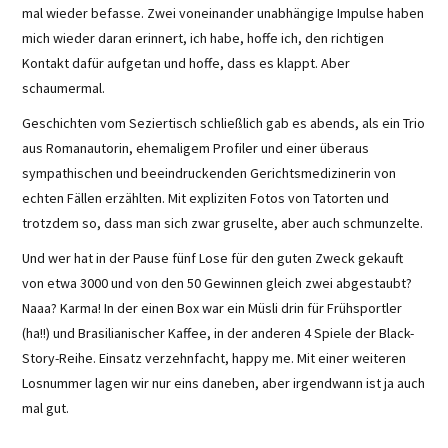
mal wieder befasse. Zwei voneinander unabhängige Impulse haben
mich wieder daran erinnert, ich habe, hoffe ich, den richtigen
Kontakt dafür aufgetan und hoffe, dass es klappt. Aber
schaumermal.
Geschichten vom Seziertisch schließlich gab es abends, als ein Trio
aus Romanautorin, ehemaligem Profiler und einer überaus
sympathischen und beeindruckenden Gerichtsmedizinerin von
echten Fällen erzählten. Mit expliziten Fotos von Tatorten und
trotzdem so, dass man sich zwar gruselte, aber auch schmunzelte.
Und wer hat in der Pause fünf Lose für den guten Zweck gekauft
von etwa 3000 und von den 50 Gewinnen gleich zwei abgestaubt?
Naaa? Karma! In der einen Box war ein Müsli drin für Frühsportler
(ha!!) und Brasilianischer Kaffee, in der anderen 4 Spiele der Black-
Story-Reihe. Einsatz verzehnfacht, happy me. Mit einer weiteren
Losnummer lagen wir nur eins daneben, aber irgendwann ist ja auch
mal gut.