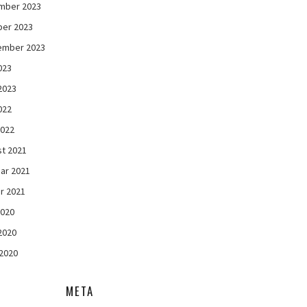
mber 2023
ber 2023
ember 2023
023
 2023
022
2022
t 2021
ar 2021
r 2021
2020
 2020
2020
META