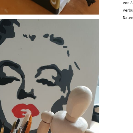
von A
verbu
Daten