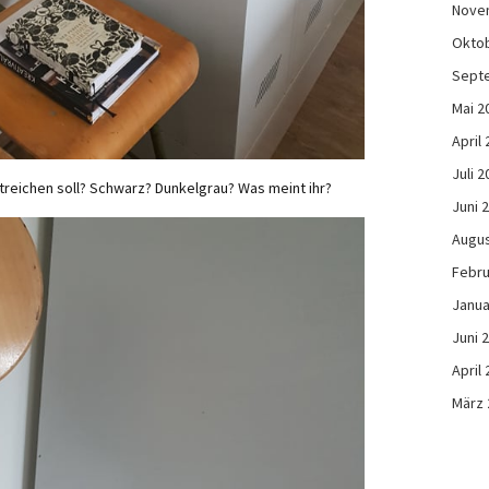
Nove
Okto
Sept
Mai 2
April
Juli 2
streichen soll? Schwarz? Dunkelgrau? Was meint ihr?
Juni 
Augus
Febru
Janua
Juni 
April
März 