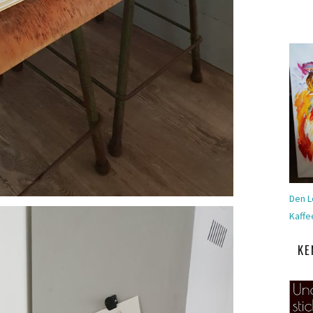
Den L
Kaffe
KE