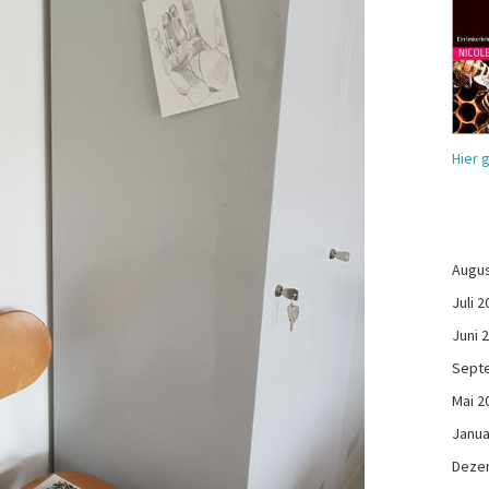
Hier 
Augus
Juli 2
Juni 
Sept
Mai 2
Janua
Deze