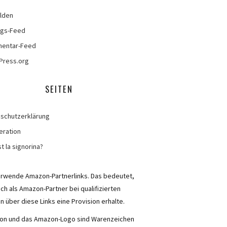
lden
ags-Feed
entar-Feed
Press.org
SEITEN
schutzerklärung
eration
t la signorina?
erwende Amazon-Partnerlinks. Das bedeutet,
ich als Amazon-Partner bei qualifizierten
n über diese Links eine Provision erhalte.
n und das Amazon-Logo sind Warenzeichen