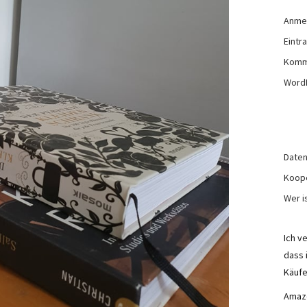
Anme
Eintr
Komm
Word
Daten
Koop
Wer is
Ich v
dass 
Käufe
Amazo