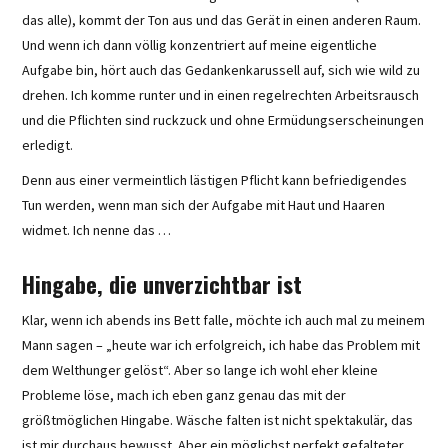
das alle), kommt der Ton aus und das Gerät in einen anderen Raum.
Und wenn ich dann völlig konzentriert auf meine eigentliche
Aufgabe bin, hört auch das Gedankenkarussell auf, sich wie wild zu
drehen. Ich komme runter und in einen regelrechten Arbeitsrausch
und die Pflichten sind ruckzuck und ohne Ermüdungserscheinungen
erledigt.
Denn aus einer vermeintlich lästigen Pflicht kann befriedigendes
Tun werden, wenn man sich der Aufgabe mit Haut und Haaren
widmet. Ich nenne das …
Hingabe, die unverzichtbar ist
Klar, wenn ich abends ins Bett falle, möchte ich auch mal zu meinem
Mann sagen – „heute war ich erfolgreich, ich habe das Problem mit
dem Welthunger gelöst“. Aber so lange ich wohl eher kleine
Probleme löse, mach ich eben ganz genau das mit der
größtmöglichen Hingabe. Wäsche falten ist nicht spektakulär, das
ist mir durchaus bewusst. Aber ein möglichst perfekt gefalteter