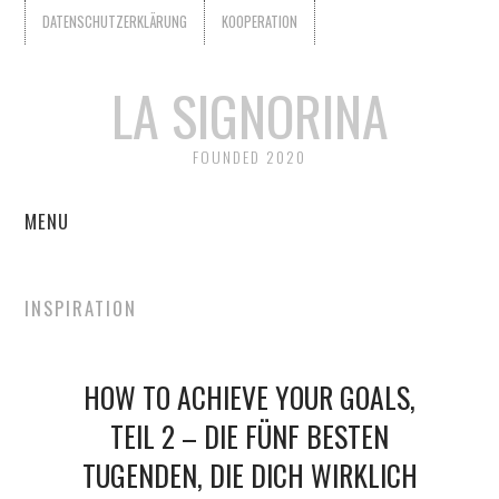
DATENSCHUTZERKLÄRUNG
KOOPERATION
LA SIGNORINA
FOUNDED 2020
MENU
START
INSPIRATION
KOOPERATION
HOW TO ACHIEVE YOUR GOALS,
WER IST LA SIGNORINA?
TEIL 2 – DIE FÜNF BESTEN
DATENSCHUTZERKLÄRUNG
TUGENDEN, DIE DICH WIRKLICH