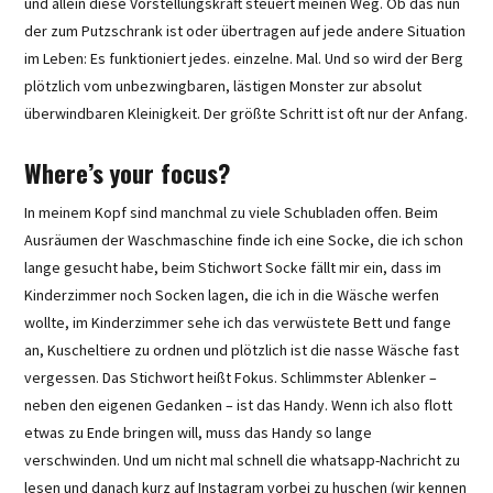
und allein diese Vorstellungskraft steuert meinen Weg. Ob das nun
der zum Putzschrank ist oder übertragen auf jede andere Situation
im Leben: Es funktioniert jedes. einzelne. Mal. Und so wird der Berg
plötzlich vom unbezwingbaren, lästigen Monster zur absolut
überwindbaren Kleinigkeit. Der größte Schritt ist oft nur der Anfang.
Where’s your focus?
In meinem Kopf sind manchmal zu viele Schubladen offen. Beim
Ausräumen der Waschmaschine finde ich eine Socke, die ich schon
lange gesucht habe, beim Stichwort Socke fällt mir ein, dass im
Kinderzimmer noch Socken lagen, die ich in die Wäsche werfen
wollte, im Kinderzimmer sehe ich das verwüstete Bett und fange
an, Kuscheltiere zu ordnen und plötzlich ist die nasse Wäsche fast
vergessen. Das Stichwort heißt Fokus. Schlimmster Ablenker –
neben den eigenen Gedanken – ist das Handy. Wenn ich also flott
etwas zu Ende bringen will, muss das Handy so lange
verschwinden. Und um nicht mal schnell die whatsapp-Nachricht zu
lesen und danach kurz auf Instagram vorbei zu huschen (wir kennen